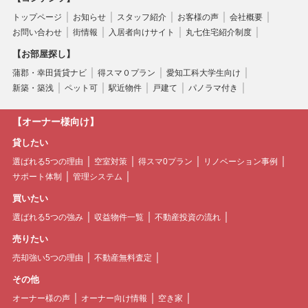
トップページ
お知らせ
スタッフ紹介
お客様の声
会社概要
お問い合わせ
街情報
入居者向けサイト
丸七住宅紹介制度
【お部屋探し】
蒲郡・幸田賃貸ナビ
得スマ０プラン
愛知工科大学生向け
新築・築浅
ペット可
駅近物件
戸建て
パノラマ付き
【オーナー様向け】
貸したい
選ばれる5つの理由
空室対策
得スマ0プラン
リノベーション事例
サポート体制
管理システム
買いたい
選ばれる5つの強み
収益物件一覧
不動産投資の流れ
売りたい
売却強い5つの理由
不動産無料査定
その他
オーナー様の声
オーナー向け情報
空き家