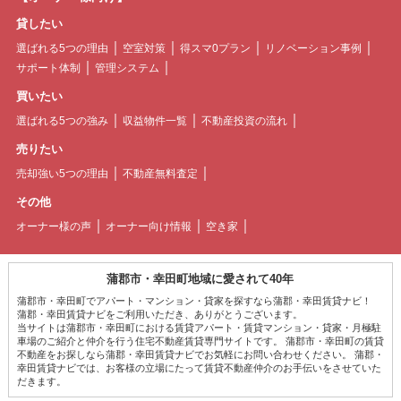
貸したい
選ばれる5つの理由
空室対策
得スマ0プラン
リノベーション事例
サポート体制
管理システム
買いたい
選ばれる5つの強み
収益物件一覧
不動産投資の流れ
売りたい
売却強い5つの理由
不動産無料査定
その他
オーナー様の声
オーナー向け情報
空き家
蒲郡市・幸田町地域に愛されて40年
蒲郡市・幸田町でアパート・マンション・貸家を探すなら蒲郡・幸田賃貸ナビ！
蒲郡・幸田賃貸ナビをご利用いただき、ありがとうございます。
当サイトは蒲郡市・幸田町における賃貸アパート・賃貸マンション・貸家・月極駐
車場のご紹介と仲介を行う住宅不動産賃貸専門サイトです。 蒲郡市・幸田町の賃貸
不動産をお探しなら蒲郡・幸田賃貸ナビでお気軽にお問い合わせください。 蒲郡・
幸田賃貸ナビでは、お客様の立場にたって賃貸不動産仲介のお手伝いをさせていた
だきます。