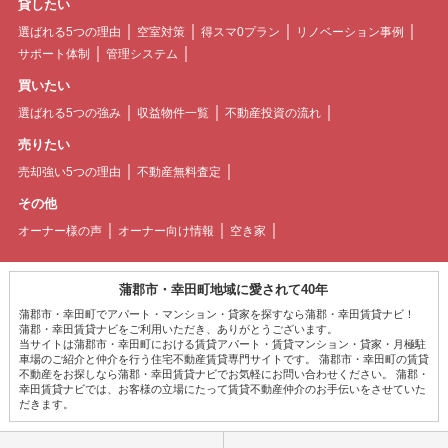
貸したい
選ばれる5つの理由
空室対策
得スマ0プラン
リノベーション事例
サポート体制
管理システム
買いたい
選ばれる5つの強み
収益物件一覧
不動産投資の流れ
売りたい
売却強い5つの理由
不動産無料査定
その他
オーナー様の声
オーナー向け情報
空き家
蒲郡市・幸田町地域に愛されて40年
蒲郡市・幸田町でアパート・マンション・貸家を探すなら蒲郡・幸田賃貸ナビ！
蒲郡・幸田賃貸ナビをご利用いただき、ありがとうございます。
当サイトは蒲郡市・幸田町における賃貸アパート・賃貸マンション・貸家・月極駐
車場のご紹介と仲介を行う住宅不動産賃貸専門サイトです。 蒲郡市・幸田町の賃貸
不動産をお探しなら蒲郡・幸田賃貸ナビでお気軽にお問い合わせください。 蒲郡・
幸田賃貸ナビでは、お客様の立場にたって賃貸不動産仲介のお手伝いをさせていた
だきます。