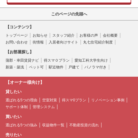
このページの先頭へ
【コンテンツ】
トップページ
お知らせ
スタッフ紹介
お客様の声
会社概要
お問い合わせ
街情報
入居者向けサイト
丸七住宅紹介制度
【お部屋探し】
蒲郡・幸田賃貸ナビ
得スマ０プラン
愛知工科大学生向け
新築・築浅
ペット可
駅近物件
戸建て
パノラマ付き
【オーナー様向け】
貸したい
選ばれる5つの理由
空室対策
得スマ0プラン
リノベーション事例
サポート体制
管理システム
買いたい
選ばれる5つの強み
収益物件一覧
不動産投資の流れ
売りたい