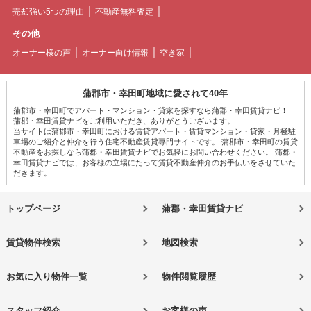
売却強い5つの理由
不動産無料査定
その他
オーナー様の声
オーナー向け情報
空き家
蒲郡市・幸田町地域に愛されて40年
蒲郡市・幸田町でアパート・マンション・貸家を探すなら蒲郡・幸田賃貸ナビ！
蒲郡・幸田賃貸ナビをご利用いただき、ありがとうございます。
当サイトは蒲郡市・幸田町における賃貸アパート・賃貸マンション・貸家・月極駐
車場のご紹介と仲介を行う住宅不動産賃貸専門サイトです。 蒲郡市・幸田町の賃貸
不動産をお探しなら蒲郡・幸田賃貸ナビでお気軽にお問い合わせください。 蒲郡・
幸田賃貸ナビでは、お客様の立場にたって賃貸不動産仲介のお手伝いをさせていた
だきます。
トップページ
蒲郡・幸田賃貸ナビ
賃貸物件検索
地図検索
お気に入り物件一覧
物件閲覧履歴
スタッフ紹介
お客様の声