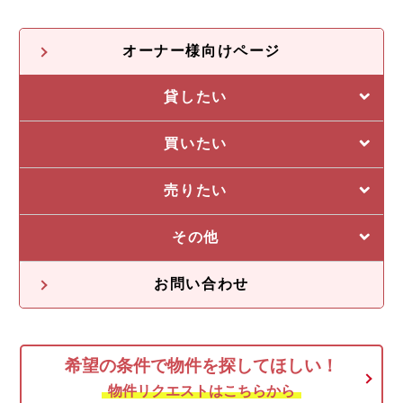
オーナー様向けページ
貸したい
選ばれる5つの理由
買いたい
管理システム
私たちの5つの強み
売りたい
収益物件一覧
売却に強い5つの理由
その他
不動産投資の流れ
不動産無料査定
オーナー様の声
お問い合わせ
オーナー様向け情報
希望の条件で物件を探してほしい！
空き家
物件リクエストはこちらから