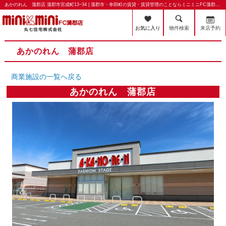
あかのれん 蒲郡店 蒲郡市宮成町13−34 | 蒲郡市・幸田町の賃貸・賃貸管理のことならミニミニFC蒲郡店 丸七住宅株式会社
お気に入り
物件検索
来店予約
あかのれん 蒲郡店
商業施設の一覧へ戻る
あかのれん 蒲郡店