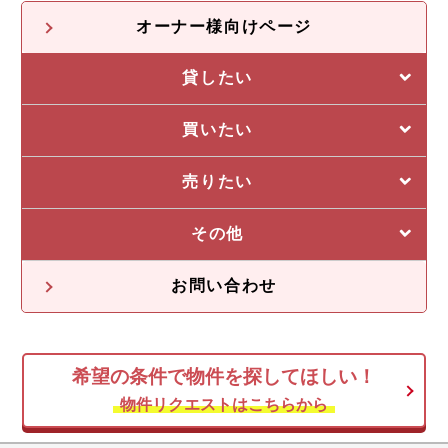
オーナー様向けページ
貸したい
選ばれる5つの理由
買いたい
管理システム
私たちの5つの強み
売りたい
収益物件一覧
売却に強い5つの理由
その他
不動産投資の流れ
不動産無料査定
オーナー様の声
お問い合わせ
オーナー様向け情報
希望の条件で物件を探してほしい！
空き家
物件リクエストはこちらから