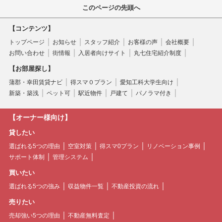
このページの先頭へ
【コンテンツ】
トップページ
お知らせ
スタッフ紹介
お客様の声
会社概要
お問い合わせ
街情報
入居者向けサイト
丸七住宅紹介制度
【お部屋探し】
蒲郡・幸田賃貸ナビ
得スマ０プラン
愛知工科大学生向け
新築・築浅
ペット可
駅近物件
戸建て
パノラマ付き
【オーナー様向け】
貸したい
選ばれる5つの理由
空室対策
得スマ0プラン
リノベーション事例
サポート体制
管理システム
買いたい
選ばれる5つの強み
収益物件一覧
不動産投資の流れ
売りたい
売却強い5つの理由
不動産無料査定