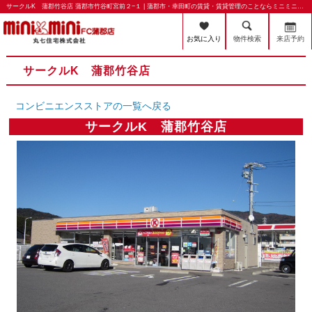
サークルK 蒲郡竹谷店 蒲郡市竹谷町宮前２−１ | 蒲郡市・幸田町の賃貸・賃貸管理のことならミニミニFC蒲郡店 丸七住宅株式会社
お気に入り
物件検索
来店予約
サークルK 蒲郡竹谷店
コンビニエンスストアの一覧へ戻る
サークルK 蒲郡竹谷店