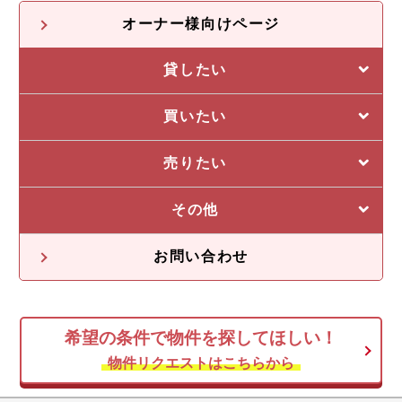
オーナー様向けページ
貸したい
選ばれる5つの理由
買いたい
管理システム
私たちの5つの強み
売りたい
収益物件一覧
売却に強い5つの理由
その他
不動産投資の流れ
不動産無料査定
オーナー様の声
お問い合わせ
オーナー様向け情報
希望の条件で物件を探してほしい！
空き家
物件リクエストはこちらから