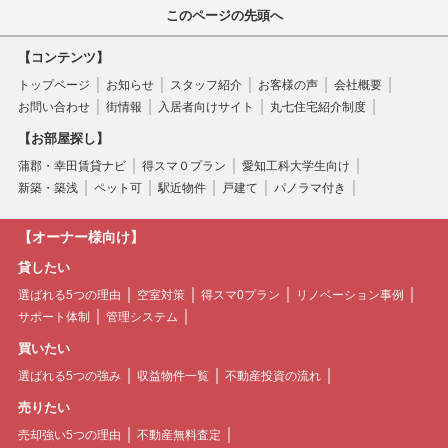
このページの先頭へ
【コンテンツ】
トップページ
お知らせ
スタッフ紹介
お客様の声
会社概要
お問い合わせ
街情報
入居者向けサイト
丸七住宅紹介制度
【お部屋探し】
蒲郡・幸田賃貸ナビ
得スマ０プラン
愛知工科大学生向け
新築・築浅
ペット可
駅近物件
戸建て
パノラマ付き
【オーナー様向け】
貸したい
選ばれる5つの理由
空室対策
得スマ0プラン
リノベーション事例
サポート体制
管理システム
買いたい
選ばれる5つの強み
収益物件一覧
不動産投資の流れ
売りたい
売却強い5つの理由
不動産無料査定