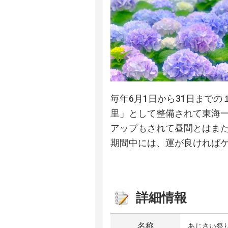
毎年6月1日から31日まで
里」として整備されて東海
アップもされて昼間とはま
期間中には、運が良ければ
詳細情報
名称
あじさい祭