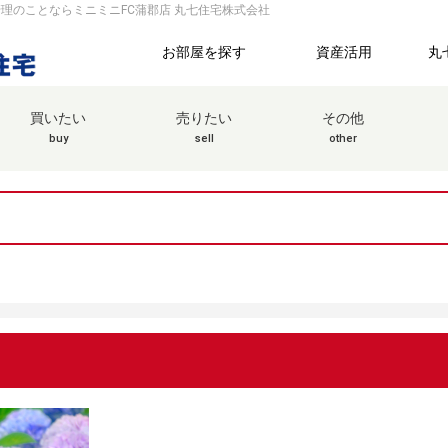
管理のことならミニミニFC蒲郡店 丸七住宅株式会社
お部屋を探す
資産活用
丸
買いたい
売りたい
その他
buy
sell
other