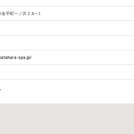
市金平町一ノ沢２８−１
katahara-spa.jp/
プ