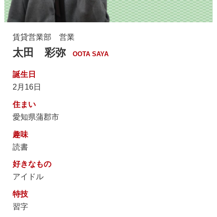
賃貸営業部 営業
太田 彩弥
OOTA SAYA
誕生日
2月16日
住まい
愛知県蒲郡市
趣味
読書
好きなもの
アイドル
特技
習字