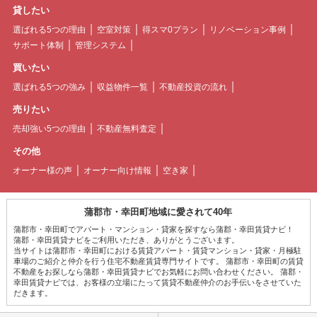
貸したい
選ばれる5つの理由
空室対策
得スマ0プラン
リノベーション事例
サポート体制
管理システム
買いたい
選ばれる5つの強み
収益物件一覧
不動産投資の流れ
売りたい
売却強い5つの理由
不動産無料査定
その他
オーナー様の声
オーナー向け情報
空き家
蒲郡市・幸田町地域に愛されて40年
蒲郡市・幸田町でアパート・マンション・貸家を探すなら蒲郡・幸田賃貸ナビ！
蒲郡・幸田賃貸ナビをご利用いただき、ありがとうございます。
当サイトは蒲郡市・幸田町における賃貸アパート・賃貸マンション・貸家・月極駐
車場のご紹介と仲介を行う住宅不動産賃貸専門サイトです。 蒲郡市・幸田町の賃貸
不動産をお探しなら蒲郡・幸田賃貸ナビでお気軽にお問い合わせください。 蒲郡・
幸田賃貸ナビでは、お客様の立場にたって賃貸不動産仲介のお手伝いをさせていた
だきます。