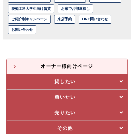
愛知工科大学生向け賃貸
お家でお部屋探し
ご紹介制キャンペーン
来店予約
LINE問い合わせ
お問い合わせ
オーナー様向けページ
貸したい
選ばれる5つの理由
買いたい
管理システム
私たちの5つの強み
売りたい
収益物件一覧
売却に強い5つの理由
その他