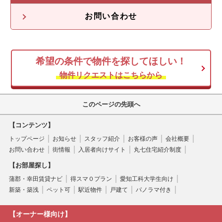
不動産投資の流れ
不動産無料査定
オーナー様の声
お問い合わせ
オーナー様向け情報
希望の条件で物件を探してほしい！
空き家
物件リクエストはこちらから
このページの先頭へ
【コンテンツ】
トップページ
お知らせ
スタッフ紹介
お客様の声
会社概要
お問い合わせ
街情報
入居者向けサイト
丸七住宅紹介制度
【お部屋探し】
蒲郡・幸田賃貸ナビ
得スマ０プラン
愛知工科大学生向け
新築・築浅
ペット可
駅近物件
戸建て
パノラマ付き
【オーナー様向け】