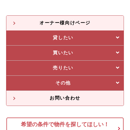
オーナー様向けページ
貸したい
選ばれる5つの理由
買いたい
管理システム
私たちの5つの強み
売りたい
収益物件一覧
売却に強い5つの理由
その他
不動産投資の流れ
不動産無料査定
オーナー様の声
お問い合わせ
オーナー様向け情報
希望の条件で物件を探してほしい！
空き家