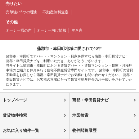
売りたい
売却強い5つの理由
不動産無料査定
その他
オーナー様の声
オーナー向け情報
空き家
蒲郡市・幸田町地域に愛されて40年
蒲郡市・幸田町でアパート・マンション・貸家を探すなら蒲郡・幸田賃貸ナビ！
蒲郡・幸田賃貸ナビをご利用いただき、ありがとうございます。
当サイトは蒲郡市・幸田町における賃貸アパート・賃貸マンション・貸家・月極駐
車場のご紹介と仲介を行う住宅不動産賃貸専門サイトです。 蒲郡市・幸田町の賃貸
不動産をお探しなら蒲郡・幸田賃貸ナビでお気軽にお問い合わせください。 蒲郡・
幸田賃貸ナビでは、お客様の立場にたって賃貸不動産仲介のお手伝いをさせていた
だきます。
トップページ
蒲郡・幸田賃貸ナビ
賃貸物件検索
地図検索
お気に入り物件一覧
物件閲覧履歴