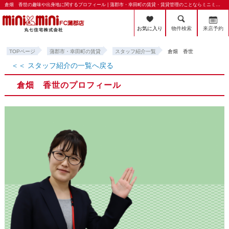
倉畑 香世の趣味や出身地に関するプロフィール | 蒲郡市・幸田町の賃貸・賃貸管理のことならミニミニFC蒲郡店 丸七住宅株式会社
お気に入り
物件検索
来店予約
TOPページ
蒲郡市・幸田町の賃貸
スタッフ紹介一覧
倉畑 香世
＜＜ スタッフ紹介の一覧へ戻る
倉畑 香世のプロフィール