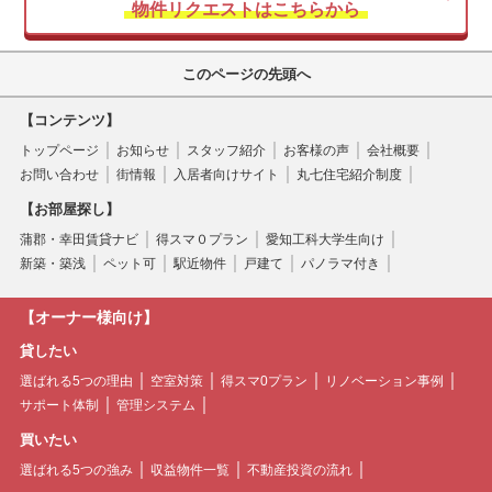
物件リクエストはこちらから
このページの先頭へ
【コンテンツ】
トップページ
お知らせ
スタッフ紹介
お客様の声
会社概要
お問い合わせ
街情報
入居者向けサイト
丸七住宅紹介制度
【お部屋探し】
蒲郡・幸田賃貸ナビ
得スマ０プラン
愛知工科大学生向け
新築・築浅
ペット可
駅近物件
戸建て
パノラマ付き
【オーナー様向け】
貸したい
選ばれる5つの理由
空室対策
得スマ0プラン
リノベーション事例
サポート体制
管理システム
買いたい
選ばれる5つの強み
収益物件一覧
不動産投資の流れ