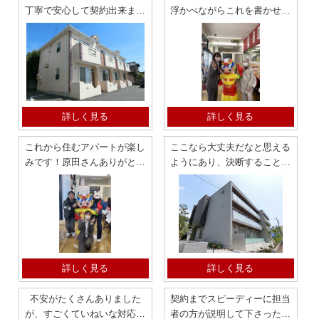
丁寧で安心して契約出来まし
浮かべながらこれを書かせて
た。 2LDK メゾネット 三
いただいて居ります！ ワン
谷町
ルーム
詳しく見る
詳しく見る
これから住むアパートが楽し
ここなら大丈夫だなと思える
みです！原田さんありがとう
ようにあり、決断することに
ございました！ 2LDK
しました。 2LDK アパート
詳しく見る
詳しく見る
不安がたくさんありました
契約までスピーディーに担当
が、すごくていねいな対応で
者の方が説明して下さった