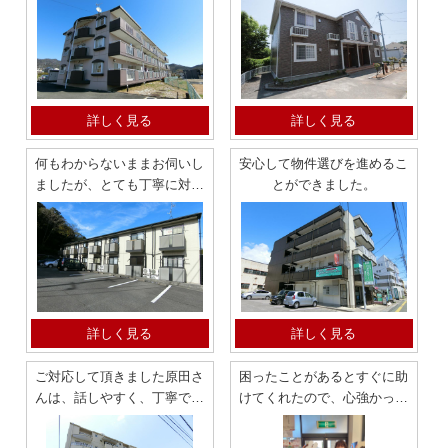
3LDK アパート
詳しく見る
詳しく見る
何もわからないままお伺いし
安心して物件選びを進めるこ
ましたが、とても丁寧に対応
とができました。
して頂きました。竹谷町 単
身向け アパート
詳しく見る
詳しく見る
ご対応して頂きました原田さ
困ったことがあるとすぐに助
んは、話しやすく、丁寧で感
けてくれたので、心強かった
謝しています。
です！