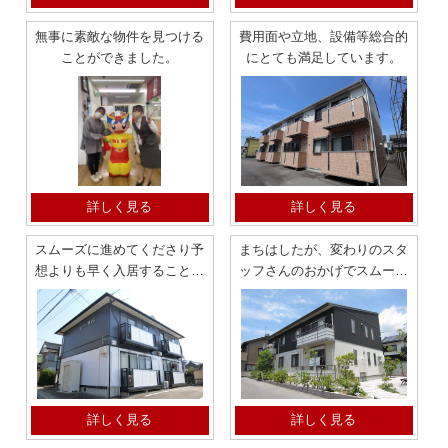
無事に素敵な物件を見つける
費用面や立地、設備等総合的
ことができました。
にとても満足しています。
詳しく見る
詳しく見る
スムーズに進めてくださり予
まちはしたが、変わりのスタ
想よりも早く入居することが
ッフさんのおかげでスムーズ
できました。 清田町 1LDK
に事が運び助かりました 緑
町 2LDK
詳しく見る
詳しく見る