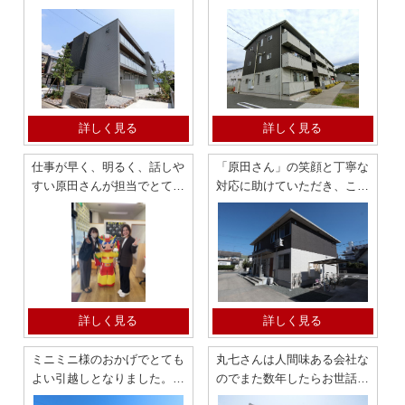
とても安心しました。
竹谷町 アパート
2LDK マンション
詳しく見る
詳しく見る
仕事が早く、明るく、話しや
「原田さん」の笑顔と丁寧な
すい原田さんが担当でとても
対応に助けていただき、こち
よかったです。蒲郡市 1LDK
らで契約したい！と思いまし
た。蒲郡 2LDK
詳しく見る
詳しく見る
ミニミニ様のおかげでとても
丸七さんは人間味ある会社な
よい引越しとなりました。蒲
のでまた数年したらお世話に
郡 2LDK マンション
なると思います。 蒲郡