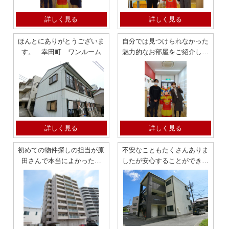
詳しく見る
詳しく見る
ほんとにありがとうございま
自分では見つけられなかった
す。 幸田町 ワンルーム
魅力的なお部屋をご紹介して
いただけました。 御幸町
マンション
詳しく見る
詳しく見る
初めての物件探しの担当が原
不安なこともたくさんありま
田さんで本当によかったで
したが安心することができま
す 神明町 マンション
した。 竹谷 2LDK