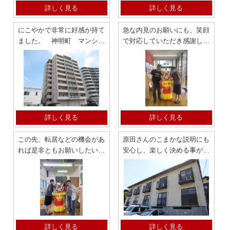
詳しく見る
詳しく見る
にこやかで非常に好感が持て
急な内見のお願いにも、笑顔
ました。 神明町 マンショ
で対応していただき感謝して
ン
おります。
詳しく見る
詳しく見る
この先、転居などの機会があ
原田さんのこまかな説明にも
れば是非ともお願いしたいと
安心し、楽しく決める事が出
考えています 2LDK タウン
来ました。
ハウス
詳しく見る
詳しく見る