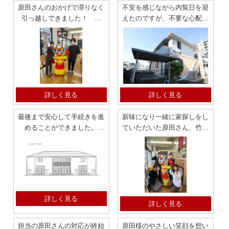
原田さんのおかげで滞りなく
不安を感じながら内覧日を迎
引っ越しできました！ 貸
えたのですが、不要な心配に
家 形原
終わってホッとしました。
1LDK アパート
詳しく見る
詳しく見る
最後まで安心して手続きを進
新味になり一緒に家探しをし
めることができました。
ていただいた原田さん、竹内
2LDK 竹谷町
さんには感謝の気持ちでいっ
ぱいです。
詳しく見る
詳しく見る
担当の原田さんの対応が終始
原田様のやさしい笑顔を想い