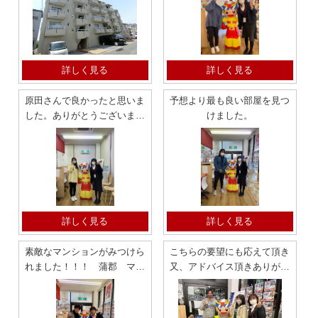
詳しく見る
詳しく見る
原田さんで良かったと思いま
予想より最も良い部屋を見つ
した。ありがとうございまし
けました。
た。
詳しく見る
詳しく見る
素敵なマンションがみつけら
こちらの要望にも応えて頂き
れました！！！ 蒲郡 マン
又、アドバイス頂きありがと
ション
うございました 竹谷 マン
ション