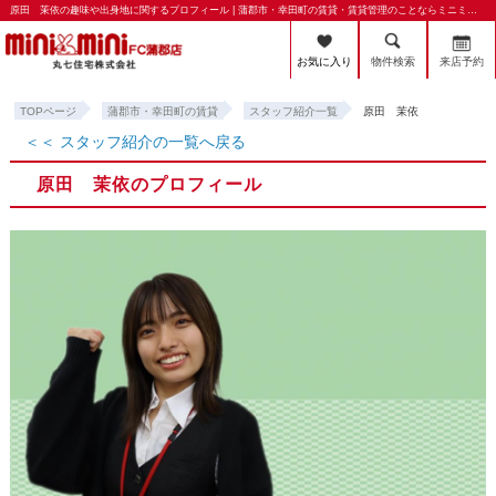
原田 茉依の趣味や出身地に関するプロフィール | 蒲郡市・幸田町の賃貸・賃貸管理のことならミニミニFC蒲郡店 丸七住宅株式会社
お気に入り
物件検索
来店予約
TOPページ
蒲郡市・幸田町の賃貸
スタッフ紹介一覧
原田 茉依
＜＜ スタッフ紹介の一覧へ戻る
原田 茉依のプロフィール