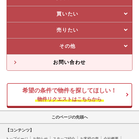
選ばれる5つの理由
買いたい
管理システム
私たちの5つの強み
売りたい
収益物件一覧
売却に強い5つの理由
その他
不動産投資の流れ
不動産無料査定
オーナー様の声
お問い合わせ
オーナー様向け情報
希望の条件で物件を探してほしい！
空き家
物件リクエストはこちらから
このページの先頭へ
【コンテンツ】
トップページ
お知らせ
スタッフ紹介
お客様の声
会社概要