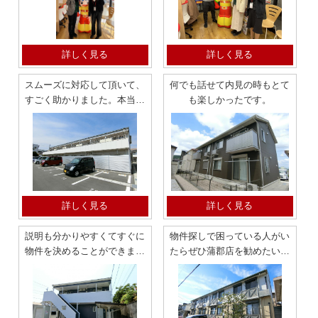
詳しく見る
詳しく見る
スムーズに対応して頂いて、
何でも話せて内見の時もとて
すごく助かりました。本当に
も楽しかったです。
ありがとうございます。 松
原町 鉄骨造 アパート
詳しく見る
詳しく見る
説明も分かりやすくてすぐに
物件探しで困っている人がい
物件を決めることができまし
たらぜひ蒲郡店を勧めたいで
た
す。