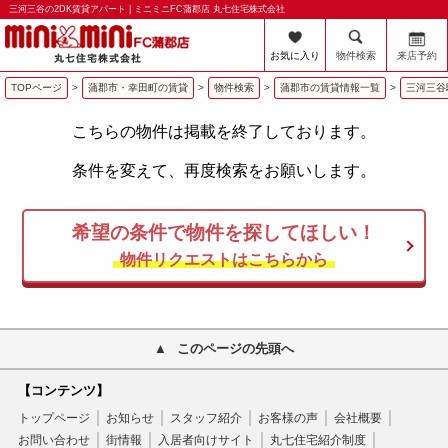
三河三谷の2DK賃貸アパート | ミニミニFC蒲郡店 丸七住宅株式会社
お気に入り
物件検索
来店予約
TOPページ
>
蒲郡市・幸田町の賃貸
>
物件検索
>
蒲郡市の賃貸情報一覧
>
三河三谷
こちらの物件は掲載を終了しております。
条件を変えて、再度検索をお願いします。
希望の条件で物件を探してほしい！
物件リクエストはこちらから
このページの先頭へ
【コンテンツ】
トップページ
お知らせ
スタッフ紹介
お客様の声
会社概要
お問い合わせ
街情報
入居者向けサイト
丸七住宅紹介制度