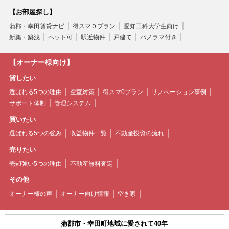
【お部屋探し】
蒲郡・幸田賃貸ナビ
得スマ０プラン
愛知工科大学生向け
新築・築浅
ペット可
駅近物件
戸建て
パノラマ付き
【オーナー様向け】
貸したい
選ばれる5つの理由
空室対策
得スマ0プラン
リノベーション事例
サポート体制
管理システム
買いたい
選ばれる5つの強み
収益物件一覧
不動産投資の流れ
売りたい
売却強い5つの理由
不動産無料査定
その他
オーナー様の声
オーナー向け情報
空き家
蒲郡市・幸田町地域に愛されて40年