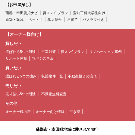
【お部屋探し】
蒲郡・幸田賃貸ナビ
得スマ０プラン
愛知工科大学生向け
新築・築浅
ペット可
駅近物件
戸建て
パノラマ付き
【オーナー様向け】
貸したい
選ばれる5つの理由
空室対策
得スマ0プラン
リノベーション事例
サポート体制
管理システム
買いたい
選ばれる5つの強み
収益物件一覧
不動産投資の流れ
売りたい
売却強い5つの理由
不動産無料査定
その他
オーナー様の声
オーナー向け情報
空き家
蒲郡市・幸田町地域に愛されて40年