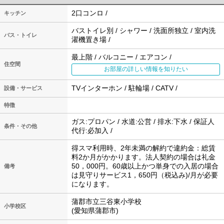
2口コンロ /
キッチン
バストイレ別 / シャワー / 洗面所独立 / 室内洗
バス・トイレ
濯機置き場 /
最上階 / バルコニー / エアコン /
住空間
お部屋の詳しい情報を知りたい
TVインターホン / 駐輪場 / CATV /
設備・サービス
特徴
ガス:プロパン / 水道:公営 / 排水:下水 / 保証人
条件・その他
代行:必加入 /
得スマ利用時、2年未満の解約で違約金：総賃
料2か月がかかります。法人契約の場合は礼金
50，000円。60歳以上かつ単身での入居の場合
備考
は見守りサービス1，650円（税込み)/月が必要
になります。
蒲郡市立三谷東小学校
小学校区
(愛知県蒲郡市)