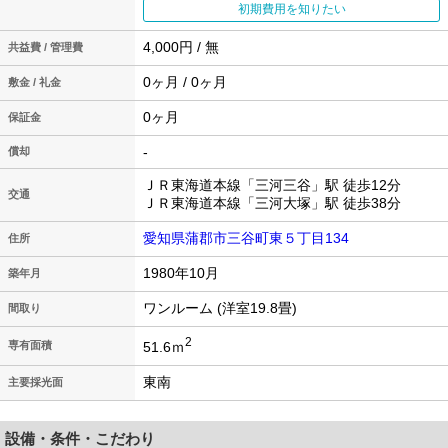
初期費用を知りたい
4,000円 / 無
共益費 / 管理費
0ヶ月 / 0ヶ月
敷金 / 礼金
0ヶ月
保証金
-
償却
ＪＲ東海道本線「三河三谷」駅 徒歩12分
交通
ＪＲ東海道本線「三河大塚」駅 徒歩38分
愛知県蒲郡市三谷町東５丁目134
住所
1980年10月
築年月
ワンルーム (洋室19.8畳)
間取り
2
51.6ｍ
専有面積
東南
主要採光面
設備・条件・こだわり