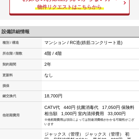
物件リクエストはこちらから
設備詳細情報
マンション / RC造(鉄筋コンクリート造)
種別 / 構造
4階 / 4階
所在階 / 階数
2年
契約期間
なし
更新料
損保
18,700円
鍵交換代
CATV代
440円
抗菌消毒代
17,050円
保険料
相当額
1,000円
室内清掃費用
33,000円
他初期費用
※他初期費用は項目によっては別途消費税がかかる可能性がござ
います
ジャックス（管理） ジャックス（管理） 初