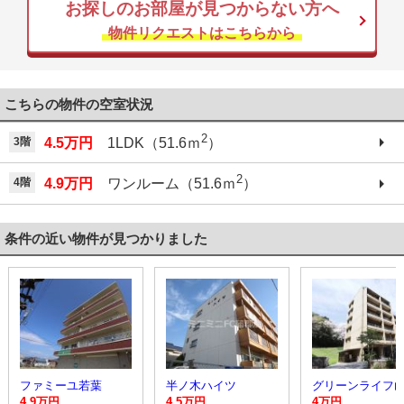
お探しのお部屋が見つからない方へ
物件リクエストはこちらから
こちらの物件の空室状況
2
3階
4.5万円
1LDK（51.6ｍ
）
2
4階
4.9万円
ワンルーム（51.6ｍ
）
条件の近い物件が見つかりました
ファミーユ若葉
半ノ木ハイツ
4.9万円
4.5万円
4万円