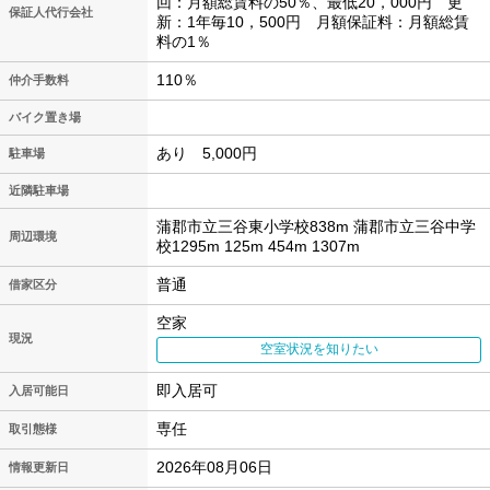
回：月額総賃料の50％、最低20，000円 更
保証人代行会社
新：1年毎10，500円 月額保証料：月額総賃
料の1％
110％
仲介手数料
バイク置き場
あり 5,000円
駐車場
近隣駐車場
蒲郡市立三谷東小学校838m 蒲郡市立三谷中学
周辺環境
校1295m 125m 454m 1307m
普通
借家区分
空家
現況
空室状況を知りたい
即入居可
入居可能日
専任
取引態様
2026年08月06日
情報更新日