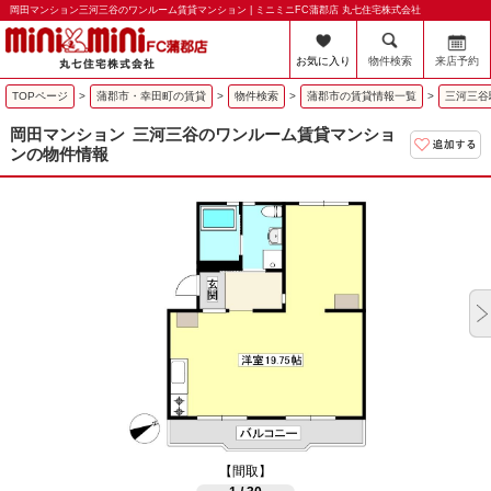
岡田マンション三河三谷のワンルーム賃貸マンション | ミニミニFC蒲郡店 丸七住宅株式会社
お気に入り
物件検索
来店予約
TOPページ
>
蒲郡市・幸田町の賃貸
>
物件検索
>
蒲郡市の賃貸情報一覧
>
三河三谷
岡田マンション
三河三谷のワンルーム賃貸マンショ
ンの物件情報
【間取】