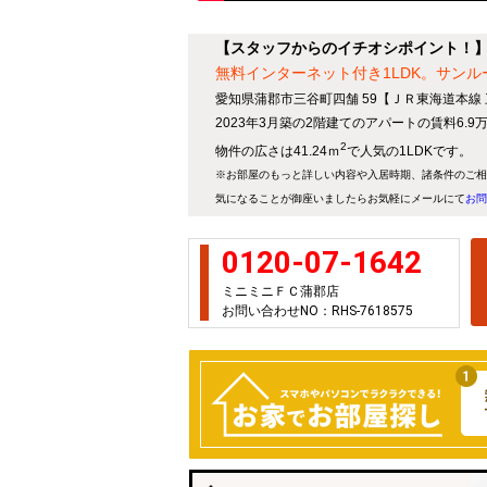
【スタッフからのイチオシポイント！】
無料インターネット付き1LDK。サン
愛知県蒲郡市三谷町四舗 59【ＪＲ東海道本線
2023年3月築の2階建てのアパートの賃料6.
2
物件の広さは41.24ｍ
で人気の1LDKです。
※お部屋のもっと詳しい内容や入居時期、諸条件のご相
気になることが御座いましたらお気軽にメールにて
お問
0120-07-1642
ミニミニＦＣ蒲郡店
お問い合わせNO：RHS-7618575