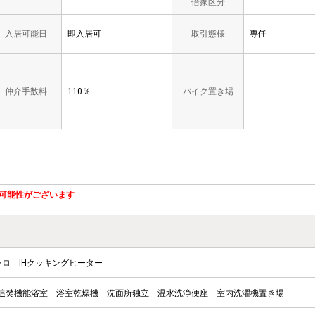
借家区分
入居可能日
即入居可
取引態様
専任
仲介手数料
110％
バイク置き場
可能性がございます
ンロ
IHクッキングヒーター
追焚機能浴室
浴室乾燥機
洗面所独立
温水洗浄便座
室内洗濯機置き場