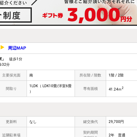
周辺MAP
9
駅」
徒歩1分
32分
主要採光面
南
所在階 / 階数
1階 / 2階
1LDK（ LDK10畳/洋室6畳
2
間取り
専有面積
41.24ｍ
）
更新料
なし
鍵交換代
29,700円
契約期間
近隣駐車場
2年 普通