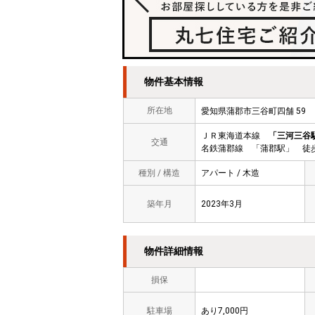
物件基本情報
所在地
愛知県蒲郡市三谷町四舗 5
ＪＲ東海道本線
「三河三谷
交通
名鉄蒲郡線 「蒲郡駅」 徒歩
種別 / 構造
アパート / 木造
築年月
2023年3月
物件詳細情報
損保
駐車場
あり7,000円