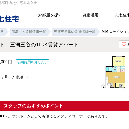
蒲郡店 丸七住宅株式会社
お部屋を探す
資産活用
丸七住
検索
蒲郡市の賃貸情報一覧
三河三谷駅の賃貸情報一覧
M.M.ステイショ
ント 三河三谷の1LDK賃貸アパート
,000円
初期費用を知りたい
ヶ月 / 償却：-
ポイント
1LDK。サンルームとしても使えるスタディコーナーがあります。