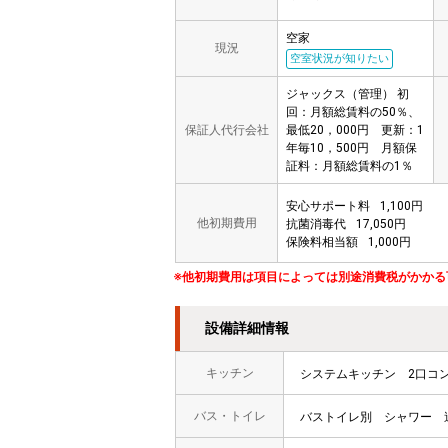
空家
現況
空室状況が知りたい
ジャックス（管理） 初
回：月額総賃料の50％、
保証人代行会社
最低20，000円 更新：1
年毎10，500円 月額保
証料：月額総賃料の1％
安心サポート料
1,100円
他初期費用
抗菌消毒代
17,050円
保険料相当額
1,000円
※他初期費用は項目によっては別途消費税がかかる
設備詳細情報
キッチン
システムキッチン
2口コ
バス・トイレ
バストイレ別
シャワー