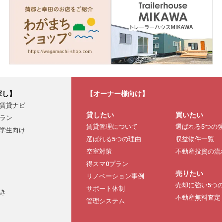
探し】
【オーナー様向け】
賃貸ナビ
貸したい
買いたい
ラン
賃貸管理について
選ばれる5つの
学生向け
選ばれる5つの理由
収益物件一覧
空室対策
不動産投資の流
得スマ0プラン
売りたい
リノベーション事例
売却に強い5つ
サポート体制
き
不動産無料査定
管理システム