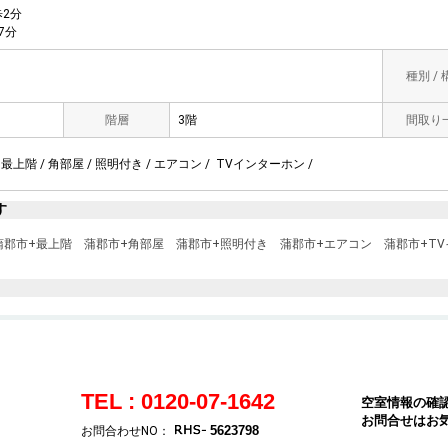
2分
7分
種別 /
階層
3階
間取り
最上階 / 角部屋 / 照明付き / エアコン / TVインターホン /
す
蒲郡市+最上階
蒲郡市+角部屋
蒲郡市+照明付き
蒲郡市+エアコン
蒲郡市+T
TEL : 0120-07-1642
空室情報の確
お問合せはお
5623798
お問合わせNO：