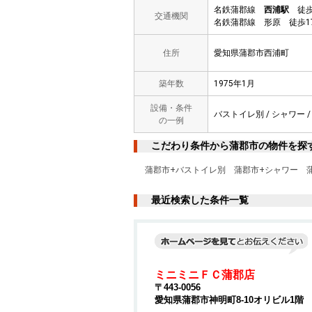
名鉄蒲郡線
西浦駅
徒歩
交通機関
名鉄蒲郡線 形原 徒歩1
住所
愛知県蒲郡市西浦町
築年数
1975年1月
設備・条件
バストイレ別 / シャワー / 
の一例
こだわり条件から蒲郡市の物件を探
蒲郡市+バストイレ別
蒲郡市+シャワー
最近検索した条件一覧
ミニミニＦＣ蒲郡店
〒443-0056
愛知県蒲郡市神明町8-10オリビル1階