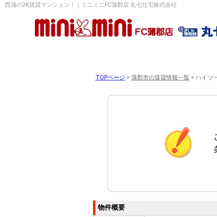
西浦の2K賃貸マンション！｜ミニミニFC蒲郡店 丸七住宅株式会社
TOPページ
>
蒲郡市の賃貸情報一覧
>
ハイツ一
物件概要