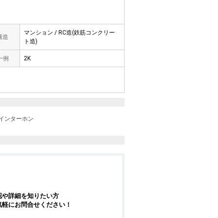
マンション / RC造(鉄筋コンクリー
 構造
ト造)
一例
2K
Vインターホン
認や詳細を知りたい方
気軽にお問合せください！