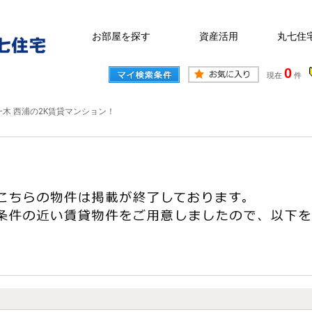
お部屋を探す
資産活用
丸七住
0
現在
件
木 西浦の2K賃貸マンション！