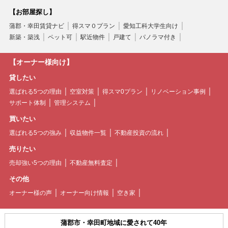
【お部屋探し】
蒲郡・幸田賃貸ナビ
得スマ０プラン
愛知工科大学生向け
新築・築浅
ペット可
駅近物件
戸建て
パノラマ付き
【オーナー様向け】
貸したい
選ばれる5つの理由
空室対策
得スマ0プラン
リノベーション事例
サポート体制
管理システム
買いたい
選ばれる5つの強み
収益物件一覧
不動産投資の流れ
売りたい
売却強い5つの理由
不動産無料査定
その他
オーナー様の声
オーナー向け情報
空き家
蒲郡市・幸田町地域に愛されて40年