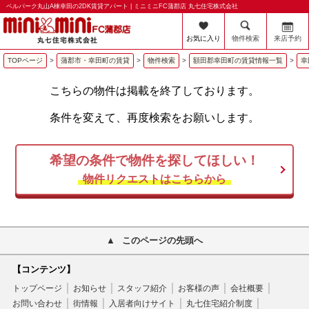
ベルパーク丸山A棟幸田の2DK賃貸アパート | ミニミニFC蒲郡店 丸七住宅株式会社
お気に入り
物件検索
来店予約
TOPページ
>
蒲郡市・幸田町の賃貸
>
物件検索
>
額田郡幸田町の賃貸情報一覧
>
幸
こちらの物件は掲載を終了しております。
条件を変えて、再度検索をお願いします。
希望の条件で物件を探してほしい！
物件リクエストはこちらから
このページの先頭へ
【コンテンツ】
トップページ
お知らせ
スタッフ紹介
お客様の声
会社概要
お問い合わせ
街情報
入居者向けサイト
丸七住宅紹介制度