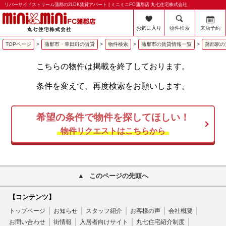
リバーサイドストリーム蒲郡の2LDK賃貸アパート | ミニミニFC蒲郡店 丸七住宅株式会社
お気に入り
物件検索
来店予約
TOPページ
>
蒲郡市・幸田町の賃貸
>
物件検索
>
蒲郡市の賃貸情報一覧
>
蒲郡駅の
こちらの物件は掲載を終了しております。
条件を変えて、再度検索をお願いします。
希望の条件で物件を探してほしい！
物件リクエストはこちらから
このページの先頭へ
【コンテンツ】
トップページ
お知らせ
スタッフ紹介
お客様の声
会社概要
お問い合わせ
街情報
入居者向けサイト
丸七住宅紹介制度