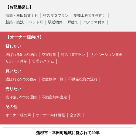
【お部屋探し】
蒲郡・幸田賃貸ナビ
得スマ０プラン
愛知工科大学生向け
新築・築浅
ペット可
駅近物件
戸建て
パノラマ付き
【オーナー様向け】
貸したい
選ばれる5つの理由
空室対策
得スマ0プラン
リノベーション事例
サポート体制
管理システム
買いたい
選ばれる5つの強み
収益物件一覧
不動産投資の流れ
売りたい
売却強い5つの理由
不動産無料査定
その他
オーナー様の声
オーナー向け情報
空き家
蒲郡市・幸田町地域に愛されて40年