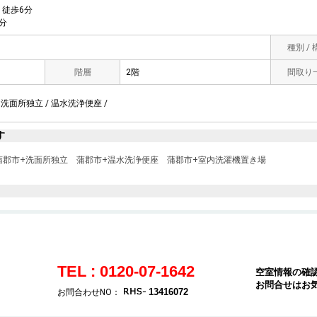
徒歩6分
分
種別 /
階層
2階
間取り
 洗面所独立 / 温水洗浄便座 /
す
蒲郡市+洗面所独立
蒲郡市+温水洗浄便座
蒲郡市+室内洗濯機置き場
TEL : 0120-07-1642
空室情報の確
お問合せはお
13416072
お問合わせNO：