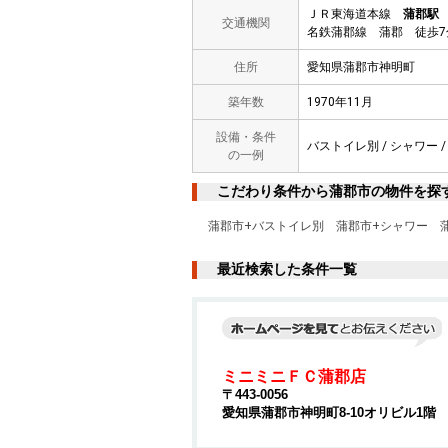
ＪＲ東海道本線
蒲郡駅
交通機関
名鉄蒲郡線 蒲郡 徒歩7
住所
愛知県蒲郡市神明町
築年数
1970年11月
設備・条件
バストイレ別 / シャワー /
の一例
こだわり条件から蒲郡市の物件を探
蒲郡市+バストイレ別
蒲郡市+シャワー
最近検索した条件一覧
ミニミニＦＣ蒲郡店
〒443-0056
愛知県蒲郡市神明町8-10オリビル1階