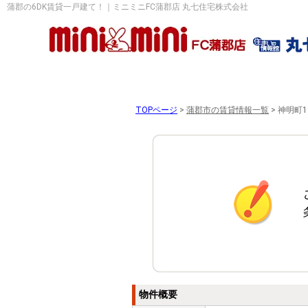
蒲郡の6DK賃貸一戸建て！｜ミニミニFC蒲郡店 丸七住宅株式会社
TOPページ
>
蒲郡市の賃貸情報一覧
>
神明町1
物件概要