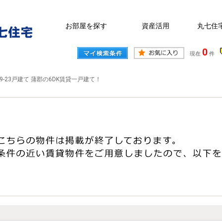
お部屋を探す
資産活用
丸七住
0
現在
件
9-23戸建て 蒲郡の6DK賃貸一戸建て！