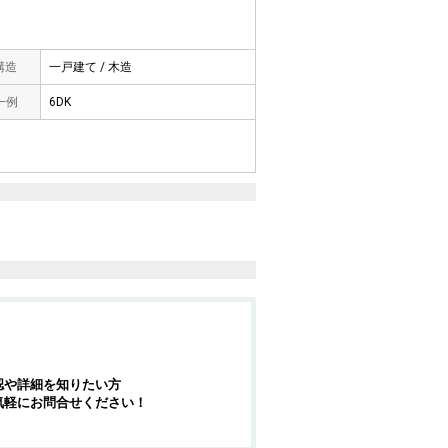
 構造
一戸建て / 木造
一例
6DK
認や詳細を知りたい方
気軽にお問合せください！