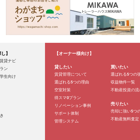
探し】
【オーナー様向け】
賃貸ナビ
貸したい
買いたい
ラン
賃貸管理について
選ばれる5つの
学生向け
選ばれる5つの理由
収益物件一覧
空室対策
不動産投資の流
得スマ0プラン
売りたい
リノベーション事例
売却に強い5つ
サポート体制
き
不動産無料査定
管理システム