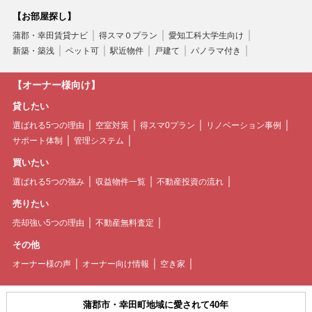
【お部屋探し】
蒲郡・幸田賃貸ナビ
得スマ０プラン
愛知工科大学生向け
新築・築浅
ペット可
駅近物件
戸建て
パノラマ付き
【オーナー様向け】
貸したい
選ばれる5つの理由
空室対策
得スマ0プラン
リノベーション事例
サポート体制
管理システム
買いたい
選ばれる5つの強み
収益物件一覧
不動産投資の流れ
売りたい
売却強い5つの理由
不動産無料査定
その他
オーナー様の声
オーナー向け情報
空き家
蒲郡市・幸田町地域に愛されて40年