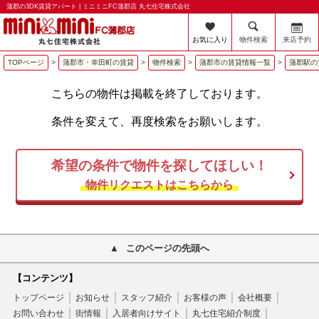
蒲郡の3DK賃貸アパート | ミニミニFC蒲郡店 丸七住宅株式会社
お気に入り
物件検索
来店予約
TOPページ
>
蒲郡市・幸田町の賃貸
>
物件検索
>
蒲郡市の賃貸情報一覧
>
蒲郡駅の
こちらの物件は掲載を終了しております。
条件を変えて、再度検索をお願いします。
希望の条件で物件を探してほしい！
物件リクエストはこちらから
このページの先頭へ
【コンテンツ】
トップページ
お知らせ
スタッフ紹介
お客様の声
会社概要
お問い合わせ
街情報
入居者向けサイト
丸七住宅紹介制度