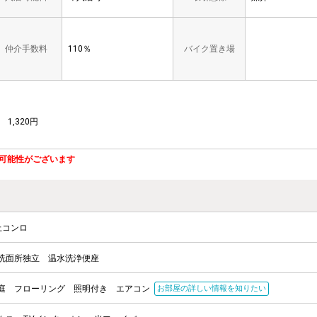
仲介手数料
110％
バイク置き場
T
1,320円
可能性がございます
上コンロ
洗面所独立
温水洗浄便座
庭
フローリング
照明付き
エアコン
お部屋の詳しい情報を知りたい