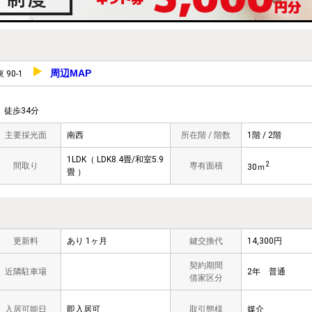
周辺MAP
 90-1
徒歩34分
主要採光面
南西
所在階 / 階数
1階 / 2階
1LDK（ LDK8.4畳/和室5.9
2
間取り
専有面積
30ｍ
畳 ）
更新料
あり 1ヶ月
鍵交換代
14,300円
契約期間
近隣駐車場
2年 普通
借家区分
入居可能日
即入居可
取引態様
媒介