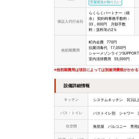
空室状況が知りたい
らくらくパートナー（積
水） 契約時事務手数料：
保証人代行会社
33，000円 月額手数
料：賃料等の2％
町内会費
770円
抗菌消毒代
17,050円
他初期費用
シャーメゾンライフSUPPOR
室内清掃費用
55,000円
※他初期費用は項目によっては別途消費税がかかる
設備詳細情報
キッチン
システムキッチン
3口以
バス・トイレ
バストイレ別
シャワー
住空間
角部屋
バルコニー
専用