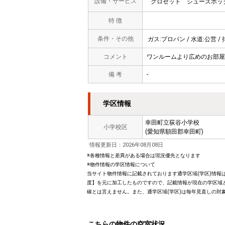
設備・サービス
クロゼット
シューズボッ
特 徴
条件・その他
ガス:プロパン / 水道:公営 / 
コメント
ワンルームより広めのお部屋
備 考
-
学区情報
幸田町立荻谷小学校
小学校区
(愛知県額田郡幸田町)
情報更新日：2026年08月08日
※各種情報と差異がある場合は現況優先となります
※物件情報の学区情報について
当サイト物件情報に記載されております通学区域(学区)情報は
度】を元に加工したものですので、記載情報が現在の学区域
確とは言えません。また、通学区域(学区)は毎年見直しの対
こちらの物件の空室状況