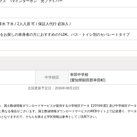
クス
TVインターホン
光ファイバー
排水:下水 / 2人入居:可 / 保証人代行:必加入 /
をお探しの単身者の方におすすめの1LDK。バス・トイレ別のセパレートタイプ
幸田中学校
中学校区
(愛知県額田郡幸田町)
次回更新予定日：2026年08月22日
、国土数値情報ダウンロードサービスが提供する小学校区データ【2016年度】及び中学校区データ【
と異なる場合がございます。国土数値情報ダウンロードサービスのWEBサイト上で記述通り、データ
象となりますので、そちらを踏まえ学区情報は参考としてご活用下さい。