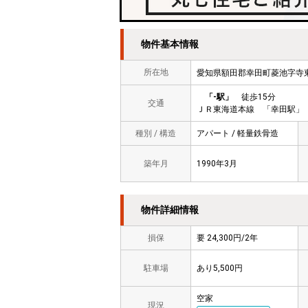
物件基本情報
所在地
愛知県額田郡幸田町菱池字寺東
「-駅」
徒歩15分
交通
ＪＲ東海道本線 「幸田駅」 
種別 / 構造
アパート / 軽量鉄骨造
築年月
1990年3月
物件詳細情報
損保
要 24,300円/2年
駐車場
あり5,500円
空家
現況