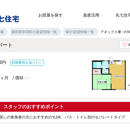
お部屋を探す
資産活用
丸七住
検索
額田郡幸田町の賃貸情報一覧
-駅の賃貸情報一覧
アネックス東 -の1
アパート
000円
初期費用を知りたい
ヶ月 / 償却：-
ポイント
探しの単身者の方におすすめの1LDK。バス・トイレ別のセパレートタイプ