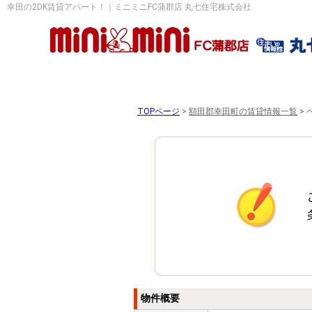
幸田の2DK賃貸アパート！｜ミニミニFC蒲郡店 丸七住宅株式会社
TOPページ
>
額田郡幸田町の賃貸情報一覧
>
物件概要