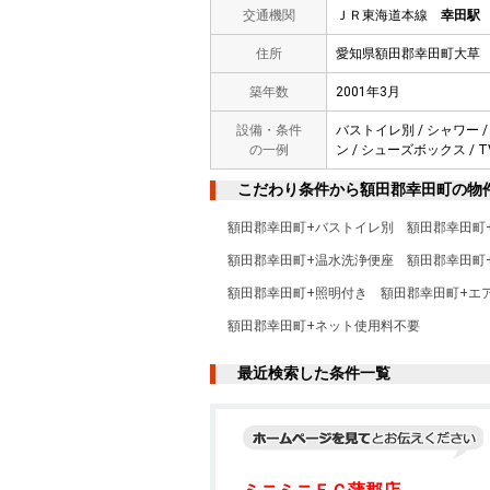
交通機関
ＪＲ東海道本線
幸田駅
住所
愛知県額田郡幸田町大草
築年数
2001年3月
設備・条件
バストイレ別 / シャワー /
の一例
ン / シューズボックス / 
こだわり条件から額田郡幸田町の物
額田郡幸田町+バストイレ別
額田郡幸田町
額田郡幸田町+温水洗浄便座
額田郡幸田町
額田郡幸田町+照明付き
額田郡幸田町+エ
額田郡幸田町+ネット使用料不要
最近検索した条件一覧