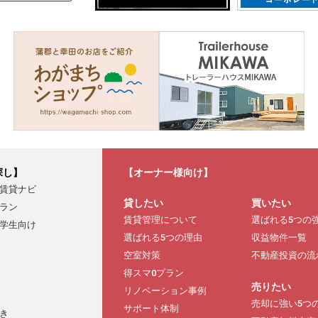
探し】
【オーナー様向け】
賃貸ナビ
貸したい
買いたい
ラン
賃貸管理について
選ばれる5つの
学生向け
選ばれる5つの理由
収益物件一覧
空室対策
不動産投資の流
得スマ0プラン
売りたい
リノベーション事例
売却に強い5つ
サポート体制
き