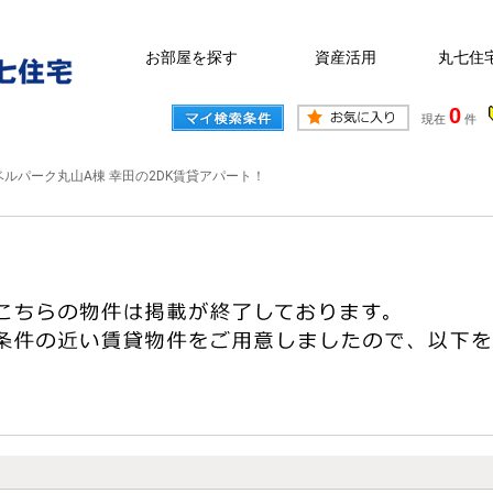
お部屋を探す
資産活用
丸七住
0
現在
件
ベルパーク丸山A棟 幸田の2DK賃貸アパート！