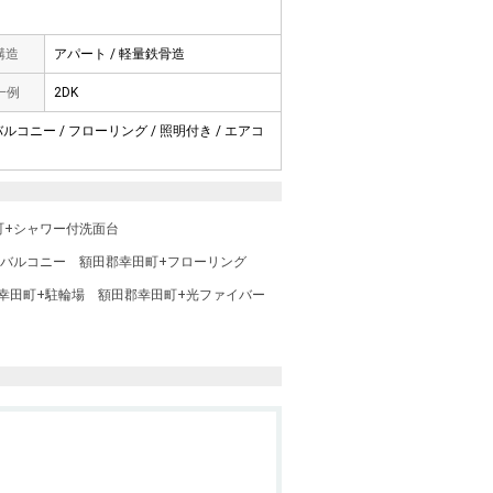
 構造
アパート / 軽量鉄骨造
一例
2DK
バルコニー / フローリング / 照明付き / エアコ
町+シャワー付洗面台
+バルコニー
額田郡幸田町+フローリング
幸田町+駐輪場
額田郡幸田町+光ファイバー