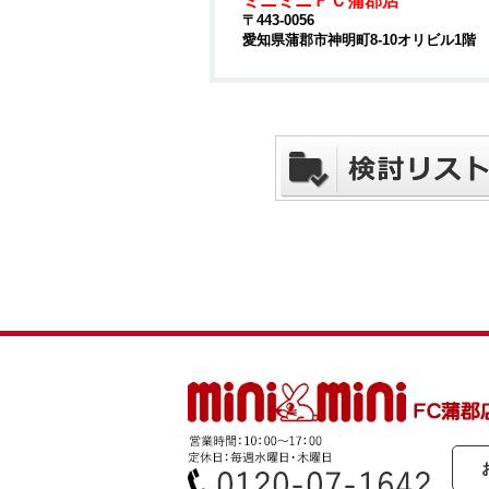
ミニミニＦＣ蒲郡店
〒443-0056
愛知県蒲郡市神明町8-10オリビル1階