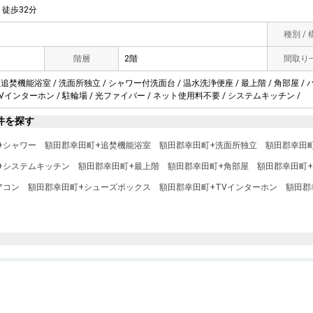
徒歩32分
種別 /
階層
2階
間取り
 追焚機能浴室 / 洗面所独立 / シャワー付洗面台 / 温水洗浄便座 / 最上階 / 角部屋 / 
TVインターホン / 駐輪場 / 光ファイバー / ネット使用料不要 / システムキッチン /
件を探す
+シャワー
額田郡幸田町+追焚機能浴室
額田郡幸田町+洗面所独立
額田郡幸田
+システムキッチン
額田郡幸田町+最上階
額田郡幸田町+角部屋
額田郡幸田町
アコン
額田郡幸田町+シューズボックス
額田郡幸田町+TVインターホン
額田郡