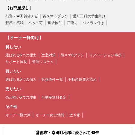
【お部屋探し】
蒲郡・幸田賃貸ナビ
得スマ０プラン
愛知工科大学生向け
新築・築浅
ペット可
駅近物件
戸建て
パノラマ付き
【オーナー様向け】
貸したい
選ばれる5つの理由
空室対策
得スマ0プラン
リノベーション事例
サポート体制
管理システム
買いたい
選ばれる5つの強み
収益物件一覧
不動産投資の流れ
売りたい
売却強い5つの理由
不動産無料査定
その他
オーナー様の声
オーナー向け情報
空き家
蒲郡市・幸田町地域に愛されて40年