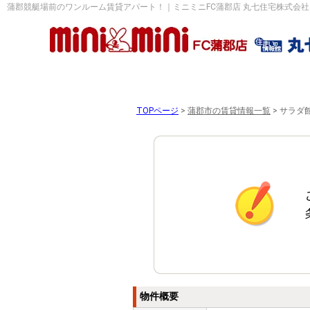
蒲郡競艇場前のワンルーム賃貸アパート！｜ミニミニFC蒲郡店 丸七住宅株式会社
TOPページ
>
蒲郡市の賃貸情報一覧
>
サラダ
物件概要