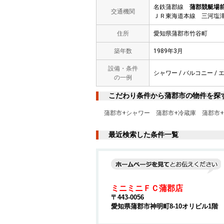
名鉄蒲郡線
蒲郡競艇場
交通機関
ＪＲ東海道本線 三河塩津
住所
愛知県蒲郡市竹谷町
築年数
1989年3月
設備・条件
シャワー / バルコニー / 
の一例
こだわり条件から蒲郡市の物件を探
蒲郡市+シャワー
蒲郡市+冷蔵庫
蒲郡市+
最近検索した条件一覧
ミニミニＦＣ蒲郡店
〒443-0056
愛知県蒲郡市神明町8-10オリビル1階