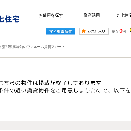
お部屋を探す
資産活用
丸七住
0
現在
件
館 蒲郡競艇場前のワンルーム賃貸アパート！