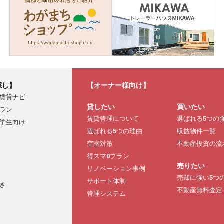
探し】
【オーナー様向け】
賃貸ナビ
貸したい
買いたい
ラン
賃貸管理について
選ばれる5つの
学生向け
選ばれる5つの理由
収益物件一覧
空室対策
不動産投資の流
得スマ0プラン
売りたい
リノベーション事例
売却に強い5つ
サポート体制
き
不動産無料査定
管理システム