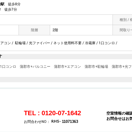
前駅
徒歩8分
 徒歩7分
種別 /
階層
2階
間取り
エアコン / 駐輪場 / 光ファイバー / ネット使用料不要 / 冷蔵庫 / 1口コンロ /
す
1口コンロ
蒲郡市+バルコニー
蒲郡市+エアコン
蒲郡市+駐輪場
蒲郡市+光
TEL : 0120-07-1642
空室情報の確
お問合せはお
11071363
お問合わせNO：