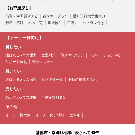
【お部屋探し】
蒲郡・幸田賃貸ナビ
得スマ０プラン
愛知工科大学生向け
新築・築浅
ペット可
駅近物件
戸建て
パノラマ付き
【オーナー様向け】
貸したい
選ばれる5つの理由
空室対策
得スマ0プラン
リノベーション事例
サポート体制
管理システム
買いたい
選ばれる5つの強み
収益物件一覧
不動産投資の流れ
売りたい
売却強い5つの理由
不動産無料査定
その他
オーナー様の声
オーナー向け情報
空き家
蒲郡市・幸田町地域に愛されて40年