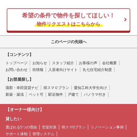
オーナー様向け情報
希望の条件で物件を探してほしい！
空き家
物件リクエストはこちらから
このページの先頭へ
【コンテンツ】
トップページ
お知らせ
スタッフ紹介
お客様の声
会社概要
お問い合わせ
街情報
入居者向けサイト
丸七住宅紹介制度
【お部屋探し】
蒲郡・幸田賃貸ナビ
得スマ０プラン
愛知工科大学生向け
新築・築浅
ペット可
駅近物件
戸建て
パノラマ付き
【オーナー様向け】
貸したい
選ばれる5つの理由
空室対策
得スマ0プラン
リノベーション事例
サポート体制
管理システム