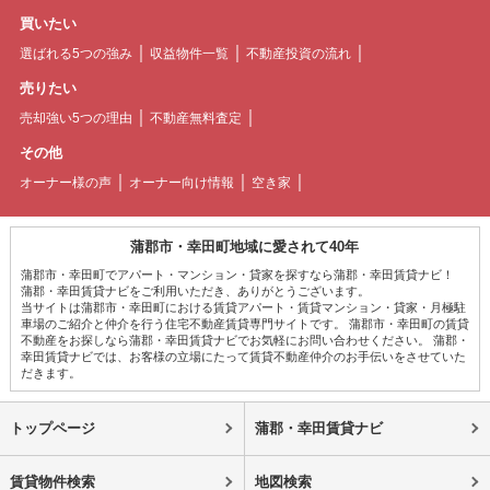
買いたい
選ばれる5つの強み
収益物件一覧
不動産投資の流れ
売りたい
売却強い5つの理由
不動産無料査定
その他
オーナー様の声
オーナー向け情報
空き家
蒲郡市・幸田町地域に愛されて40年
蒲郡市・幸田町でアパート・マンション・貸家を探すなら蒲郡・幸田賃貸ナビ！
蒲郡・幸田賃貸ナビをご利用いただき、ありがとうございます。
当サイトは蒲郡市・幸田町における賃貸アパート・賃貸マンション・貸家・月極駐
車場のご紹介と仲介を行う住宅不動産賃貸専門サイトです。 蒲郡市・幸田町の賃貸
不動産をお探しなら蒲郡・幸田賃貸ナビでお気軽にお問い合わせください。 蒲郡・
幸田賃貸ナビでは、お客様の立場にたって賃貸不動産仲介のお手伝いをさせていた
だきます。
トップページ
蒲郡・幸田賃貸ナビ
賃貸物件検索
地図検索