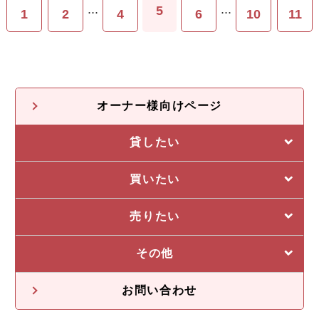
...
...
5
1
2
4
6
10
11
オーナー様向けページ
貸したい
選ばれる5つの理由
買いたい
管理システム
私たちの5つの強み
売りたい
収益物件一覧
売却に強い5つの理由
その他
不動産投資の流れ
不動産無料査定
オーナー様の声
お問い合わせ