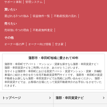
サポート体制
管理システム
買いたい
選ばれる5つの強み
収益物件一覧
不動産投資の流れ
売りたい
売却強い5つの理由
不動産無料査定
その他
オーナー様の声
オーナー向け情報
空き家
蒲郡市・幸田町地域に愛されて40年
蒲郡市・幸田町でアパート・マンション・貸家を探すなら蒲郡・幸田賃貸ナビ！
蒲郡・幸田賃貸ナビをご利用いただき、ありがとうございます。
当サイトは蒲郡市・幸田町における賃貸アパート・賃貸マンション・貸家・月極駐
車場のご紹介と仲介を行う住宅不動産賃貸専門サイトです。 蒲郡市・幸田町の賃貸
不動産をお探しなら蒲郡・幸田賃貸ナビでお気軽にお問い合わせください。 蒲郡・
幸田賃貸ナビでは、お客様の立場にたって賃貸不動産仲介のお手伝いをさせていた
だきます。
トップページ
蒲郡・幸田賃貸ナビ