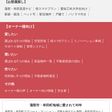
【お部屋探し】
蒲郡・幸田賃貸ナビ
得スマ０プラン
愛知工科大学生向け
新築・築浅
ペット可
駅近物件
戸建て
パノラマ付き
【オーナー様向け】
貸したい
選ばれる5つの理由
空室対策
得スマ0プラン
リノベーション事例
サポート体制
管理システム
買いたい
選ばれる5つの強み
収益物件一覧
不動産投資の流れ
売りたい
売却強い5つの理由
不動産無料査定
その他
オーナー様の声
オーナー向け情報
空き家
蒲郡市・幸田町地域に愛されて40年
蒲郡市・幸田町でアパート・マンション・貸家を探すなら蒲郡・幸田賃貸ナビ！