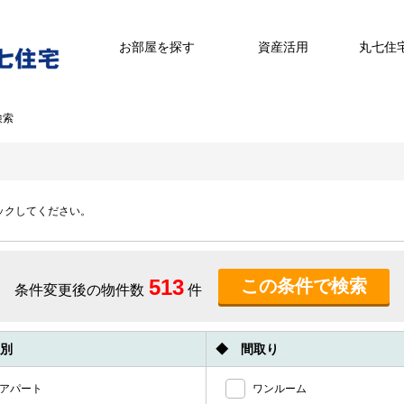
お部屋を探す
資産活用
丸七住
検索
ックしてください。
513
条件変更後の物件数
件
別
◆ 間取り
アパート
ワンルーム