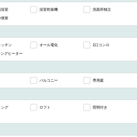
能浴室
浴室乾燥機
洗面所独立
浄便座
キッチン
オール電化
2口コンロ
キングヒーター
バルコニー
専用庭
リング
ロフト
照明付き