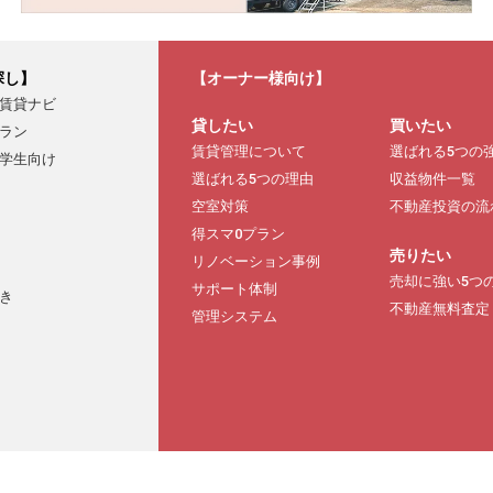
探し】
【オーナー様向け】
賃貸ナビ
貸したい
買いたい
ラン
賃貸管理について
選ばれる5つの
学生向け
選ばれる5つの理由
収益物件一覧
空室対策
不動産投資の流
得スマ0プラン
売りたい
リノベーション事例
売却に強い5つ
サポート体制
き
不動産無料査定
管理システム