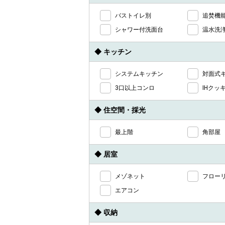
バストイレ別
追焚機
シャワー付洗面台
温水洗
◆ キッチン
システムキッチン
対面式
3口以上コンロ
IHクッ
◆ 住空間・採光
最上階
角部屋
◆ 居室
メゾネット
フロー
エアコン
◆ 収納