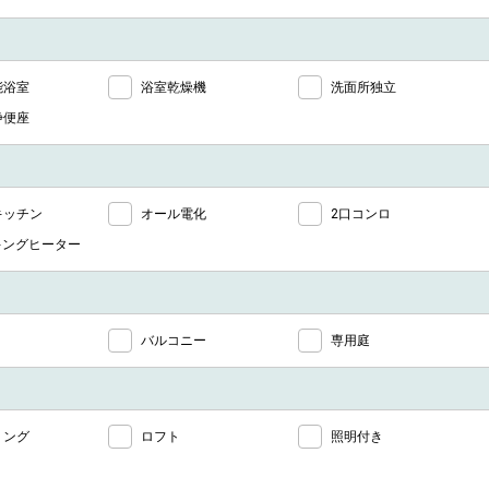
能浴室
浴室乾燥機
洗面所独立
浄便座
キッチン
オール電化
2口コンロ
キングヒーター
バルコニー
専用庭
リング
ロフト
照明付き