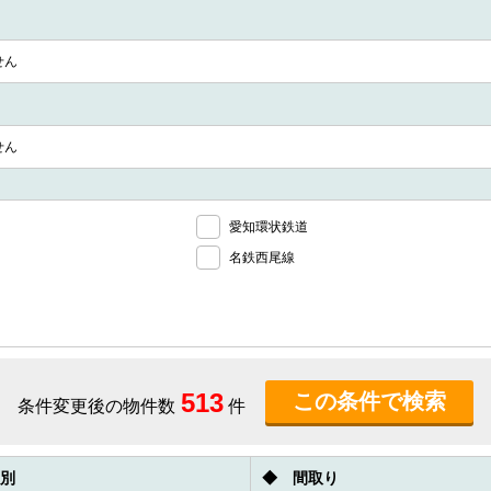
せん
せん
愛知環状鉄道
名鉄西尾線
513
条件変更後の物件数
件
別
◆ 間取り