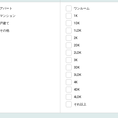
アパート
ワンルーム
マンション
1K
戸建て
1DK
その他
1LDK
2K
2DK
2LDK
3K
3DK
3LDK
4K
4DK
4LDK
それ以上