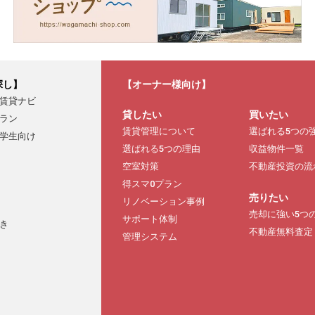
探し】
【オーナー様向け】
賃貸ナビ
貸したい
買いたい
ラン
賃貸管理について
選ばれる5つの
学生向け
選ばれる5つの理由
収益物件一覧
空室対策
不動産投資の流
得スマ0プラン
売りたい
リノベーション事例
売却に強い5つ
サポート体制
き
不動産無料査定
管理システム