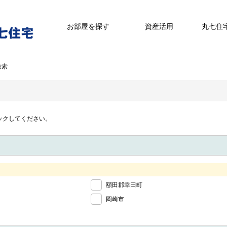
お部屋を探す
資産活用
丸七住
検索
ックしてください。
額田郡幸田町
岡崎市