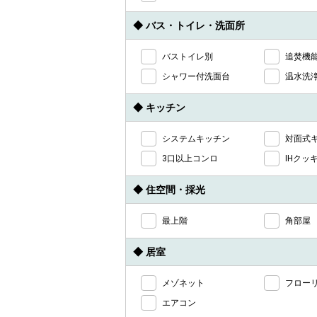
◆ バス・トイレ・洗面所
バストイレ別
追焚機
シャワー付洗面台
温水洗
◆ キッチン
システムキッチン
対面式
3口以上コンロ
IHクッ
◆ 住空間・採光
最上階
角部屋
◆ 居室
メゾネット
フロー
エアコン