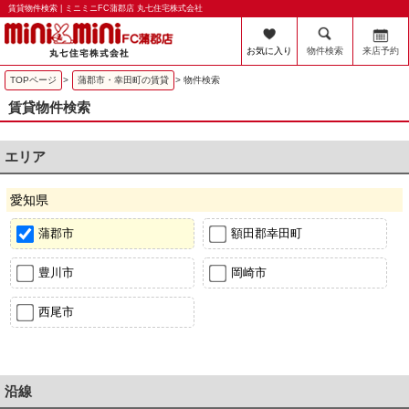
賃貸物件検索 | ミニミニFC蒲郡店 丸七住宅株式会社
お気に入り
物件検索
来店予約
TOPページ
>
蒲郡市・幸田町の賃貸
>
物件検索
賃貸物件検索
エリア
愛知県
蒲郡市
額田郡幸田町
豊川市
岡崎市
西尾市
沿線