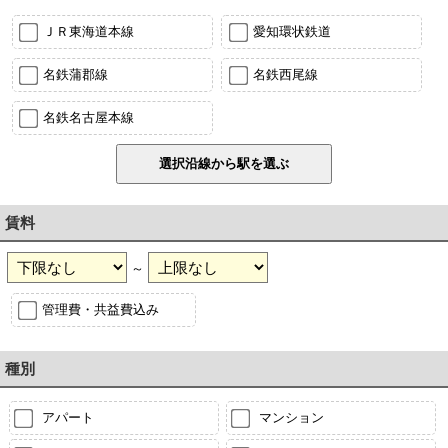
ＪＲ東海道本線
愛知環状鉄道
名鉄蒲郡線
名鉄西尾線
名鉄名古屋本線
賃料
～
管理費・共益費込み
種別
アパート
マンション