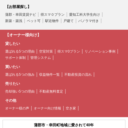
【お部屋探し】
蒲郡・幸田賃貸ナビ
得スマ０プラン
愛知工科大学生向け
新築・築浅
ペット可
駅近物件
戸建て
パノラマ付き
【オーナー様向け】
貸したい
選ばれる5つの理由
空室対策
得スマ0プラン
リノベーション事例
サポート体制
管理システム
買いたい
選ばれる5つの強み
収益物件一覧
不動産投資の流れ
売りたい
売却強い5つの理由
不動産無料査定
その他
オーナー様の声
オーナー向け情報
空き家
蒲郡市・幸田町地域に愛されて40年