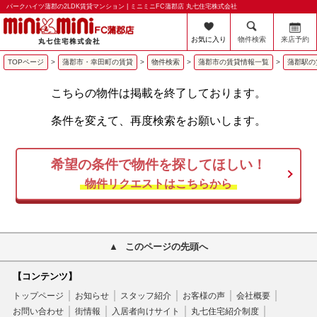
パークハイツ蒲郡の2LDK賃貸マンション | ミニミニFC蒲郡店 丸七住宅株式会社
お気に入り
物件検索
来店予約
TOPページ
>
蒲郡市・幸田町の賃貸
>
物件検索
>
蒲郡市の賃貸情報一覧
>
蒲郡駅の
こちらの物件は掲載を終了しております。
条件を変えて、再度検索をお願いします。
希望の条件で物件を探してほしい！
物件リクエストはこちらから
このページの先頭へ
【コンテンツ】
トップページ
お知らせ
スタッフ紹介
お客様の声
会社概要
お問い合わせ
街情報
入居者向けサイト
丸七住宅紹介制度