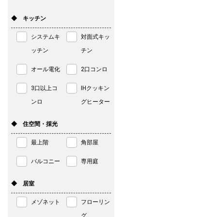
◆ キッチン
システムキ
対面式キッ
ッチン
チン
オール電化
2口コンロ
3口以上コ
IHクッキン
ンロ
グヒーター
◆ 住空間・採光
最上階
角部屋
バルコニー
専用庭
◆ 居室
メゾネット
フローリン
グ