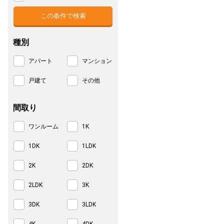
種別
アパート
マンション
戸建て
その他
間取り
ワンルーム
1K
1DK
1LDK
2K
2DK
2LDK
3K
3DK
3LDK