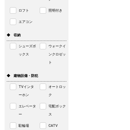
ロフト
照明付き
エアコン
◆ 収納
シューズボ
ウォークイ
ックス
ンクロゼッ
ト
◆ 建物設備・防犯
TVインタ
オートロッ
ーホン
ク
エレベータ
宅配ボック
ー
ス
駐輪場
CATV