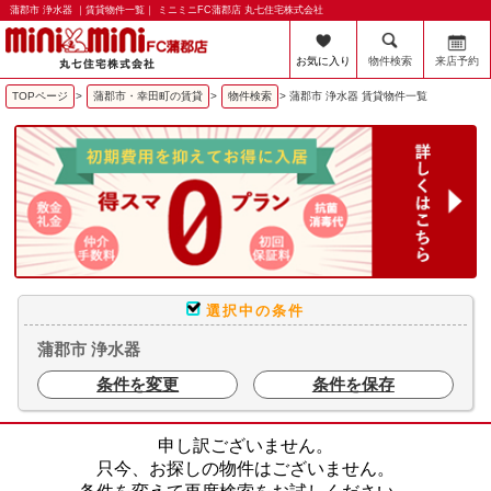
蒲郡市 浄水器 ｜賃貸物件一覧｜ ミニミニFC蒲郡店 丸七住宅株式会社
お気に入り
物件検索
来店予約
TOPページ
>
蒲郡市・幸田町の賃貸
>
物件検索
>
蒲郡市 浄水器 賃貸物件一覧
選択中の条件
蒲郡市 浄水器
条件を変更
条件を保存
申し訳ございません。
只今、お探しの物件はございません。