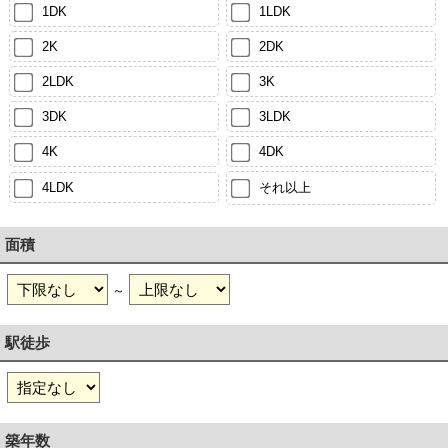
1DK
1LDK
2K
2DK
2LDK
3K
3DK
3LDK
4K
4DK
4LDK
それ以上
面積
～
駅徒歩
築年数