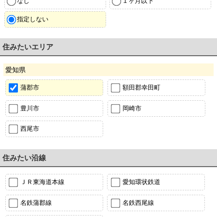
なし
１ヶ月以下
指定しない
住みたいエリア
愛知県
蒲郡市
額田郡幸田町
豊川市
岡崎市
西尾市
住みたい沿線
ＪＲ東海道本線
愛知環状鉄道
名鉄蒲郡線
名鉄西尾線