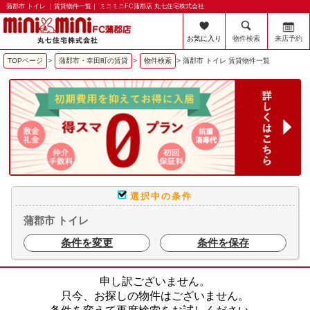
蒲郡市 トイレ ｜賃貸物件一覧｜ ミニミニFC蒲郡店 丸七住宅株式会社
お気に入り
物件検索
来店予約
TOPページ
>
蒲郡市・幸田町の賃貸
>
物件検索
>
蒲郡市 トイレ 賃貸物件一覧
選択中の条件
蒲郡市 トイレ
条件を変更
条件を保存
申し訳ございません。
只今、お探しの物件はございません。