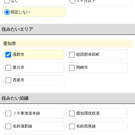
なし
１ヶ月以下
指定しない
住みたいエリア
愛知県
蒲郡市
額田郡幸田町
豊川市
岡崎市
西尾市
住みたい沿線
ＪＲ東海道本線
愛知環状鉄道
名鉄蒲郡線
名鉄西尾線