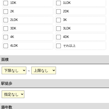
1DK
1LDK
2K
2DK
2LDK
3K
3DK
3LDK
4K
4DK
4LDK
それ以上
面積
～
駅徒歩
築年数