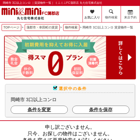
岡崎市 3口以上コンロ ｜賃貸物件一覧｜ ミニミニFC蒲郡店 丸七住宅株式会社
お気に入り
物件検索
来店予約
TOPページ
>
蒲郡市・幸田町の賃貸
>
物件検索
>
岡崎市 3口以上コンロ 賃貸物件一覧
選択中の条件
岡崎市 3口以上コンロ
条件を変更
条件を保存
申し訳ございません。
只今、お探しの物件はございません。