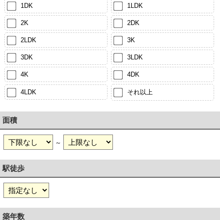
1DK
1LDK
2K
2DK
2LDK
3K
3DK
3LDK
4K
4DK
4LDK
それ以上
面積
～
駅徒歩
築年数