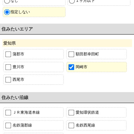
なし
１ヶ月以下
指定しない
住みたいエリア
愛知県
蒲郡市
額田郡幸田町
豊川市
岡崎市
西尾市
住みたい沿線
ＪＲ東海道本線
愛知環状鉄道
名鉄蒲郡線
名鉄西尾線