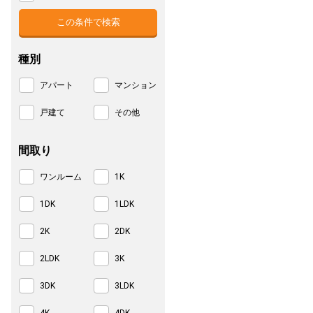
種別
アパート
マンション
戸建て
その他
間取り
ワンルーム
1K
1DK
1LDK
2K
2DK
2LDK
3K
3DK
3LDK