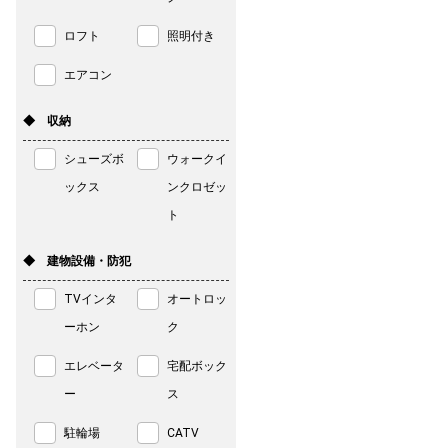
ロフト
照明付き
エアコン
◆ 収納
シューズボ
ウォークイ
ックス
ンクロゼッ
ト
◆ 建物設備・防犯
TVインタ
オートロッ
ーホン
ク
エレベータ
宅配ボック
ー
ス
駐輪場
CATV