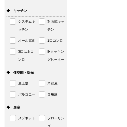
◆ キッチン
システムキ
対面式キッ
ッチン
チン
オール電化
2口コンロ
3口以上コ
IHクッキン
ンロ
グヒーター
◆ 住空間・採光
最上階
角部屋
バルコニー
専用庭
◆ 居室
メゾネット
フローリン
グ