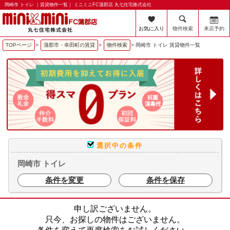
岡崎市 トイレ ｜賃貸物件一覧｜ ミニミニFC蒲郡店 丸七住宅株式会社
お気に入り
物件検索
来店予約
TOPページ
>
蒲郡市・幸田町の賃貸
>
物件検索
>
岡崎市 トイレ 賃貸物件一覧
選択中の条件
岡崎市 トイレ
条件を変更
条件を保存
申し訳ございません。
只今、お探しの物件はございません。