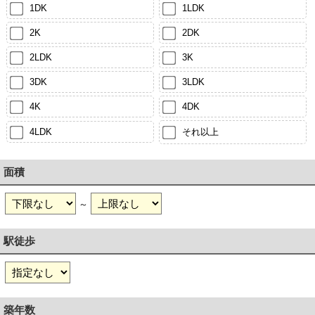
1DK
1LDK
2K
2DK
2LDK
3K
3DK
3LDK
4K
4DK
4LDK
それ以上
面積
～
駅徒歩
築年数