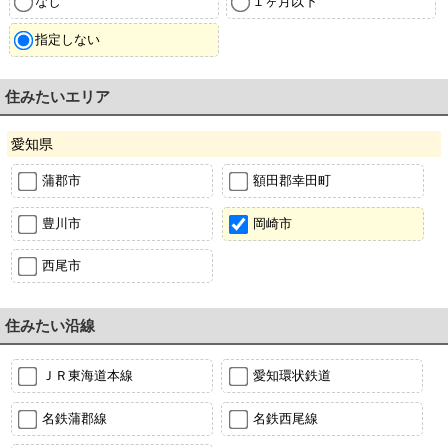
なし
１ヶ月以下
指定しない
住みたいエリア
愛知県
蒲郡市
額田郡幸田町
豊川市
岡崎市
西尾市
住みたい沿線
ＪＲ東海道本線
愛知環状鉄道
名鉄蒲郡線
名鉄西尾線