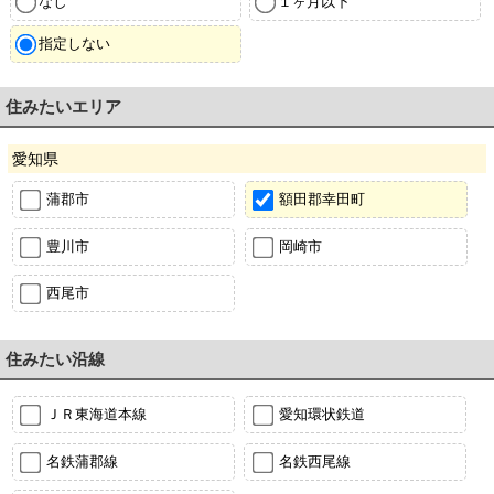
なし
１ヶ月以下
指定しない
住みたいエリア
愛知県
蒲郡市
額田郡幸田町
豊川市
岡崎市
西尾市
住みたい沿線
ＪＲ東海道本線
愛知環状鉄道
名鉄蒲郡線
名鉄西尾線