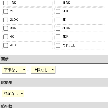
1DK
1LDK
2K
2DK
2LDK
3K
3DK
3LDK
4K
4DK
4LDK
それ以上
面積
～
駅徒歩
築年数