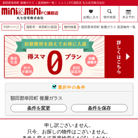
額田郡幸田町 複層ガラス ｜賃貸物件一覧｜ ミニミニFC蒲郡店 丸七住宅株式会社
お気に入り
物件検索
来店予約
TOPページ
>
蒲郡市・幸田町の賃貸
>
物件検索
>
額田郡幸田町 複層ガラス 賃貸物件一覧
選択中の条件
額田郡幸田町 複層ガラス
条件を変更
条件を保存
申し訳ございません。
只今、お探しの物件はございません。