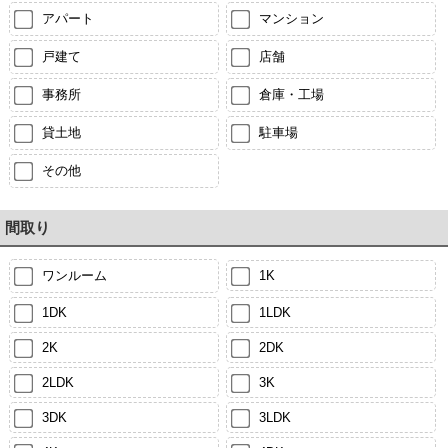
アパート
マンション
戸建て
店舗
事務所
倉庫・工場
貸土地
駐車場
その他
間取り
ワンルーム
1K
1DK
1LDK
2K
2DK
2LDK
3K
3DK
3LDK