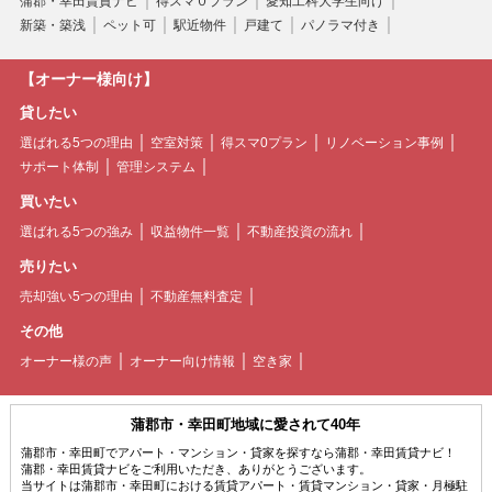
蒲郡・幸田賃貸ナビ
得スマ０プラン
愛知工科大学生向け
新築・築浅
ペット可
駅近物件
戸建て
パノラマ付き
【オーナー様向け】
貸したい
選ばれる5つの理由
空室対策
得スマ0プラン
リノベーション事例
サポート体制
管理システム
買いたい
選ばれる5つの強み
収益物件一覧
不動産投資の流れ
売りたい
売却強い5つの理由
不動産無料査定
その他
オーナー様の声
オーナー向け情報
空き家
蒲郡市・幸田町地域に愛されて40年
蒲郡市・幸田町でアパート・マンション・貸家を探すなら蒲郡・幸田賃貸ナビ！
蒲郡・幸田賃貸ナビをご利用いただき、ありがとうございます。
当サイトは蒲郡市・幸田町における賃貸アパート・賃貸マンション・貸家・月極駐