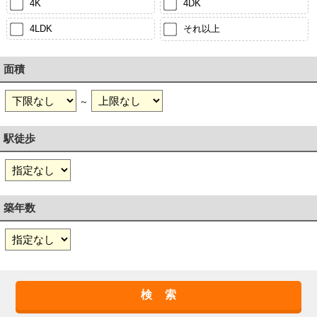
4K
4DK
4LDK
それ以上
面積
～
駅徒歩
築年数