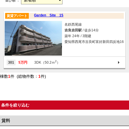
並び順 ：
Garden Site 15
賃貸アパート
名鉄西尾線
吉良吉田駅
/ 徒歩14分
築年 24年 / 3階建
愛知県西尾市吉良町富好新田四反地16
2
301
5万円
3DK（50.2ｍ
）
棟数
1
件 (総物件数：
1
件)
条件を絞り込む
賃料