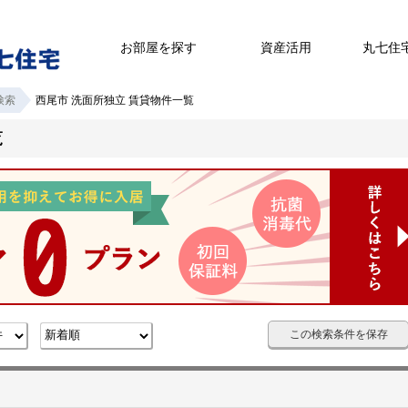
お部屋を探す
資産活用
丸七住
検索
西尾市 洗面所独立 賃貸物件一覧
覧
この検索条件を保存