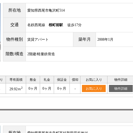
所在地
愛知県西尾市亀沢町514
交通
名鉄西尾線
桜町前駅
徒歩17分
物件種別
築年月
賃貸アパート
2008年1月
階数/構造
2階建/軽量鉄骨造
り
専有面積
敷金
礼金
保証金
償却
お気に入り
物件詳細
2
K
0ヶ月
0ヶ月
0ヶ月
-
お気に入り
物件詳細
29.92ｍ
所在地