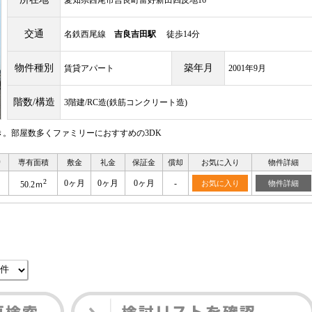
愛知県西尾市吉良町富好新田四反地16
交通
名鉄西尾線
吉良吉田駅
徒歩14分
物件種別
築年月
賃貸アパート
2001年9月
階数/構造
3階建/RC造(鉄筋コンクリート造)
。部屋数多くファミリーにおすすめの3DK
り
専有面積
敷金
礼金
保証金
償却
お気に入り
物件詳細
2
0ヶ月
0ヶ月
0ヶ月
-
お気に入り
物件詳細
50.2ｍ