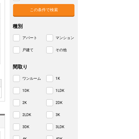
種別
アパート
マンション
戸建て
その他
間取り
ワンルーム
1K
1DK
1LDK
2K
2DK
2LDK
3K
3DK
3LDK