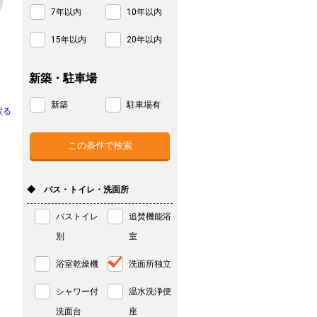
7年以内
10年以内
15年以内
20年以内
新築・駐車場
新築
駐車場有
戻る
◆ バス・トイレ・洗面所
バストイレ
追焚機能浴
別
室
浴室乾燥機
洗面所独立
シャワー付
温水洗浄便
洗面台
座