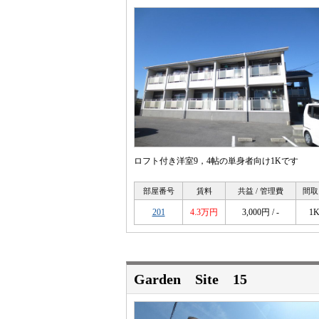
ロフト付き洋室9，4帖の単身者向け1Kです
部屋番号
賃料
共益 / 管理費
間取
201
4.3万円
3,000円 / -
1
Garden Site 15