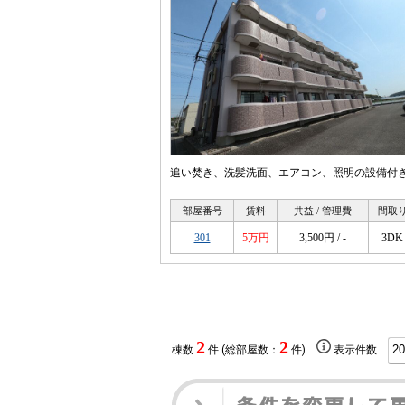
追い焚き、洗髪洗面、エアコン、照明の設備付き
部屋番号
賃料
共益 / 管理費
間取
301
5万円
3,500円 / -
3DK
2
2
棟数
件 (総部屋数：
件)
表示件数