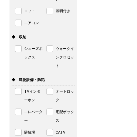
ロフト
照明付き
エアコン
◆ 収納
シューズボ
ウォークイ
ックス
ンクロゼッ
ト
◆ 建物設備・防犯
TVインタ
オートロッ
ーホン
ク
エレベータ
宅配ボック
ー
ス
駐輪場
CATV