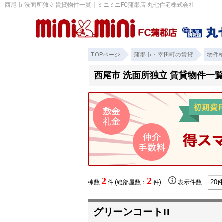
西尾市 洗面所独立 賃貸物件一覧｜ミニミニFC蒲郡店 丸七住宅株式会社
TOPページ
蒲郡市・幸田町の賃貸
物件
西尾市 洗面所独立 賃貸物件一
2
2
棟数
件 (総部屋数：
件)
表示件数
グリーンコートII