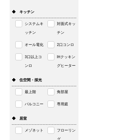
◆ キッチン
システムキ
対面式キッ
ッチン
チン
オール電化
2口コンロ
3口以上コ
IHクッキン
ンロ
グヒーター
◆ 住空間・採光
最上階
角部屋
バルコニー
専用庭
◆ 居室
メゾネット
フローリン
グ