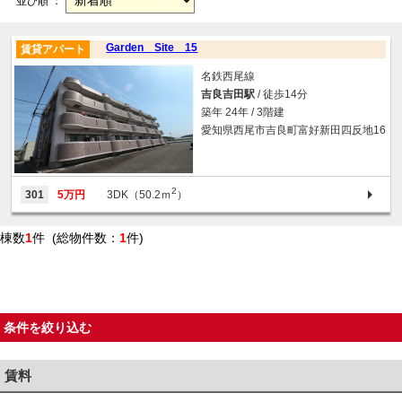
並び順 ：
Garden Site 15
賃貸アパート
名鉄西尾線
吉良吉田駅
/ 徒歩14分
築年 24年 / 3階建
愛知県西尾市吉良町富好新田四反地16
2
301
5万円
3DK（50.2ｍ
）
棟数
1
件 (総物件数：
1
件)
条件を絞り込む
賃料