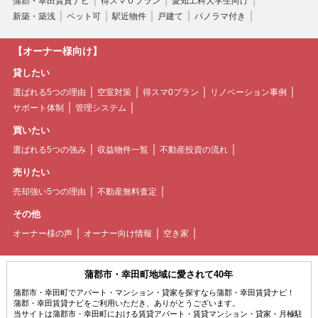
蒲郡・幸田賃貸ナビ
得スマ０プラン
愛知工科大学生向け
新築・築浅
ペット可
駅近物件
戸建て
パノラマ付き
【オーナー様向け】
貸したい
選ばれる5つの理由
空室対策
得スマ0プラン
リノベーション事例
サポート体制
管理システム
買いたい
選ばれる5つの強み
収益物件一覧
不動産投資の流れ
売りたい
売却強い5つの理由
不動産無料査定
その他
オーナー様の声
オーナー向け情報
空き家
蒲郡市・幸田町地域に愛されて40年
蒲郡市・幸田町でアパート・マンション・貸家を探すなら蒲郡・幸田賃貸ナビ！
蒲郡・幸田賃貸ナビをご利用いただき、ありがとうございます。
当サイトは蒲郡市・幸田町における賃貸アパート・賃貸マンション・貸家・月極駐