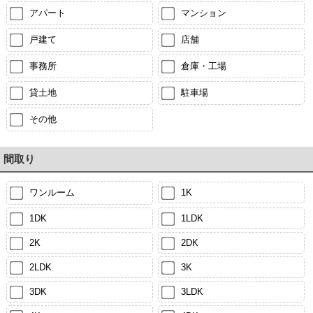
アパート
マンション
戸建て
店舗
事務所
倉庫・工場
貸土地
駐車場
その他
間取り
ワンルーム
1K
1DK
1LDK
2K
2DK
2LDK
3K
3DK
3LDK