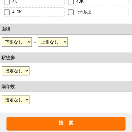
4K
4DK
4LDK
それ以上
面積
～
駅徒歩
築年数