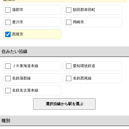
蒲郡市
額田郡幸田町
豊川市
岡崎市
西尾市
住みたい沿線
ＪＲ東海道本線
愛知環状鉄道
名鉄蒲郡線
名鉄西尾線
名鉄名古屋本線
種別