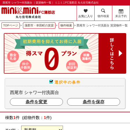
西尾市 シャワー付洗面台 ｜賃貸物件一覧｜ ミニミニFC蒲郡店 丸七住宅株式会社
お気に入り
物件検索
来店予約
TOPページ
>
蒲郡市・幸田町の賃貸
>
物件検索
>
西尾市 シャワー付洗面台 賃貸物件一覧
選択中の条件
西尾市 シャワー付洗面台
条件を変更
条件を保存
棟数
1
件 (総物件数：
1
件)