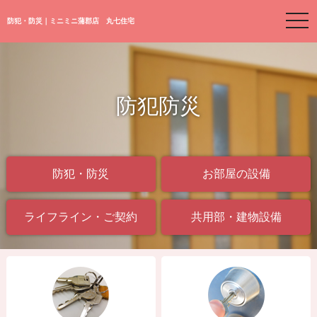
togg
防犯・防災｜ミニミニ蒲郡店 丸七住宅
navi
防犯防災
防犯・防災
お部屋の設備
ライフライン・ご契約
共用部・建物設備