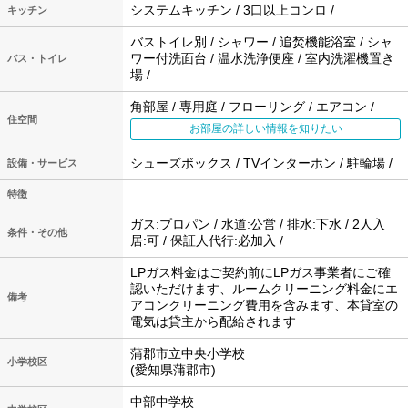
システムキッチン / 3口以上コンロ /
キッチン
バストイレ別 / シャワー / 追焚機能浴室 / シャ
ワー付洗面台 / 温水洗浄便座 / 室内洗濯機置き
バス・トイレ
場 /
角部屋 / 専用庭 / フローリング / エアコン /
住空間
お部屋の詳しい情報を知りたい
シューズボックス / TVインターホン / 駐輪場 /
設備・サービス
特徴
ガス:プロパン / 水道:公営 / 排水:下水 / 2人入
条件・その他
居:可 / 保証人代行:必加入 /
LPガス料金はご契約前にLPガス事業者にご確
認いただけます、ルームクリーニング料金にエ
備考
アコンクリーニング費用を含みます、本貸室の
電気は貸主から配給されます
蒲郡市立中央小学校
小学校区
(愛知県蒲郡市)
中部中学校