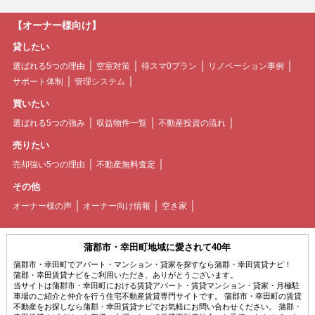
【オーナー様向け】
貸したい
選ばれる5つの理由
空室対策
得スマ0プラン
リノベーション事例
サポート体制
管理システム
買いたい
選ばれる5つの強み
収益物件一覧
不動産投資の流れ
売りたい
売却強い5つの理由
不動産無料査定
その他
オーナー様の声
オーナー向け情報
空き家
蒲郡市・幸田町地域に愛されて40年
蒲郡市・幸田町でアパート・マンション・貸家を探すなら蒲郡・幸田賃貸ナビ！
蒲郡・幸田賃貸ナビをご利用いただき、ありがとうございます。
当サイトは蒲郡市・幸田町における賃貸アパート・賃貸マンション・貸家・月極駐
車場のご紹介と仲介を行う住宅不動産賃貸専門サイトです。 蒲郡市・幸田町の賃貸
不動産をお探しなら蒲郡・幸田賃貸ナビでお気軽にお問い合わせください。 蒲郡・