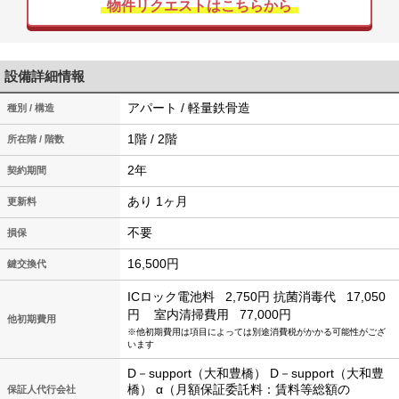
物件リクエストはこちらから
設備詳細情報
アパート / 軽量鉄骨造
種別 / 構造
1階 / 2階
所在階 / 階数
2年
契約期間
あり 1ヶ月
更新料
不要
損保
16,500円
鍵交換代
ICロック電池料
2,750円
抗菌消毒代
17,050
円
室内清掃費用
77,000円
他初期費用
※他初期費用は項目によっては別途消費税がかかる可能性がござ
います
D－support（大和豊橋） D－support（大和豊
橋） α（月額保証委託料：賃料等総額の
保証人代行会社