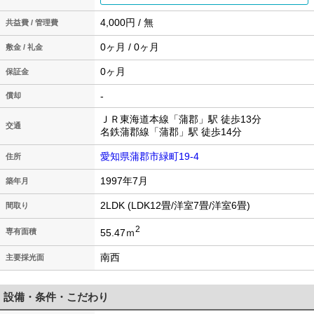
4,000円 / 無
共益費 / 管理費
0ヶ月 / 0ヶ月
敷金 / 礼金
0ヶ月
保証金
-
償却
ＪＲ東海道本線「蒲郡」駅 徒歩13分
交通
名鉄蒲郡線「蒲郡」駅 徒歩14分
愛知県蒲郡市緑町19‐4
住所
1997年7月
築年月
2LDK (LDK12畳/洋室7畳/洋室6畳)
間取り
2
55.47ｍ
専有面積
南西
主要採光面
設備・条件・こだわり