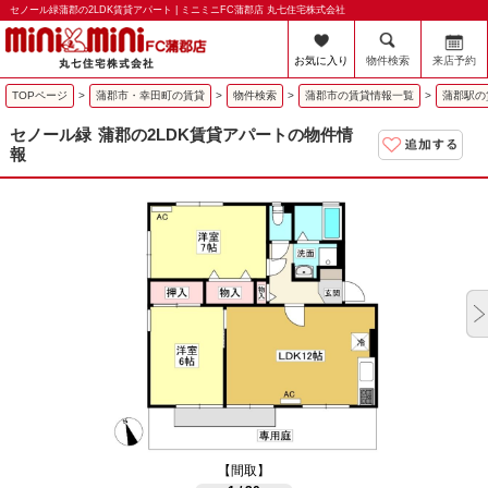
セノール緑蒲郡の2LDK賃貸アパート | ミニミニFC蒲郡店 丸七住宅株式会社
お気に入り
物件検索
来店予約
TOPページ
>
蒲郡市・幸田町の賃貸
>
物件検索
>
蒲郡市の賃貸情報一覧
>
蒲郡駅の
セノール緑
蒲郡の2LDK賃貸アパートの物件情
報
【間取】