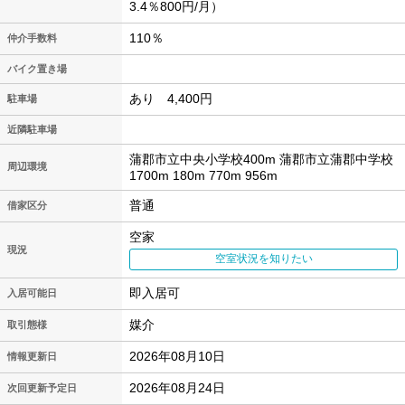
3.4％800円/月）
110％
仲介手数料
バイク置き場
あり 4,400円
駐車場
近隣駐車場
蒲郡市立中央小学校400m 蒲郡市立蒲郡中学校
周辺環境
1700m 180m 770m 956m
普通
借家区分
空家
現況
空室状況を知りたい
即入居可
入居可能日
媒介
取引態様
2026年08月10日
情報更新日
2026年08月24日
次回更新予定日