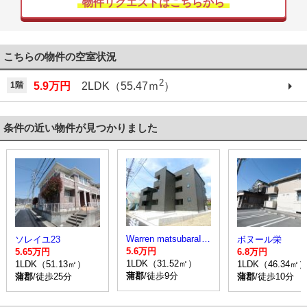
物件リクエストはこちらから
こちらの物件の空室状況
2
1階
5.9万円
2LDK（55.47ｍ
）
条件の近い物件が見つかりました
Warren matsubaraI （ウォーレンマツバラ ワン）
ソレイユ23
ボヌール栄
5.6万円
5.65万円
6.8万円
1LDK（31.52㎡）
1LDK（51.13㎡）
1LDK（46.34㎡
蒲郡
/徒歩9分
蒲郡
/徒歩25分
蒲郡
/徒歩10分