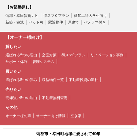
【お部屋探し】
蒲郡・幸田賃貸ナビ
得スマ０プラン
愛知工科大学生向け
新築・築浅
ペット可
駅近物件
戸建て
パノラマ付き
【オーナー様向け】
貸したい
選ばれる5つの理由
空室対策
得スマ0プラン
リノベーション事例
サポート体制
管理システム
買いたい
選ばれる5つの強み
収益物件一覧
不動産投資の流れ
売りたい
売却強い5つの理由
不動産無料査定
その他
オーナー様の声
オーナー向け情報
空き家
蒲郡市・幸田町地域に愛されて40年