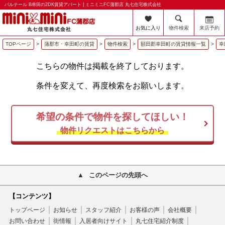
パルテール B幸田の2DK賃貸アパート | ミニミニFC蒲郡店 丸七住宅株式会社
お気に入り
物件検索
来店予約
TOPページ
>
蒲郡市・幸田町の賃貸
>
物件検索
>
額田郡幸田町の賃貸情報一覧
>
幸
こちらの物件は掲載を終了しております。
条件を変えて、再度検索をお願いします。
希望の条件で物件を探してほしい！
物件リクエストはこちらから
このページの先頭へ
【コンテンツ】
トップページ
お知らせ
スタッフ紹介
お客様の声
会社概要
お問い合わせ
街情報
入居者向けサイト
丸七住宅紹介制度