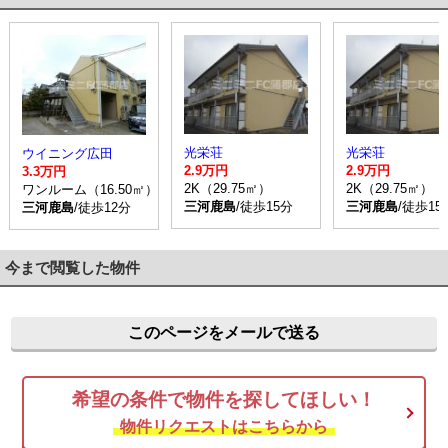
光栄荘
光栄荘
ウイニング広田
2.9万円
2.9万円
3.3万円
2K（29.75㎡）
2K（29.75㎡）
ワンルーム（16.50㎡）
三河鹿島
/徒歩15分
三河鹿島
/徒歩15
三河鹿島
/徒歩12分
今まで閲覧した物件
このページをメールで送る
希望の条件で物件を探してほしい！
物件リクエストはこちらから