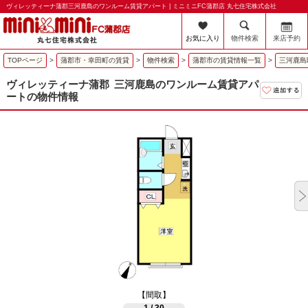
ヴィレッティーナ蒲郡三河鹿島のワンルーム賃貸アパート | ミニミニFC蒲郡店 丸七住宅株式会社
お気に入り
物件検索
来店予約
TOPページ
>
蒲郡市・幸田町の賃貸
>
物件検索
>
蒲郡市の賃貸情報一覧
>
三河鹿島
ヴィレッティーナ蒲郡
三河鹿島のワンルーム賃貸アパ
ートの物件情報
【間取】