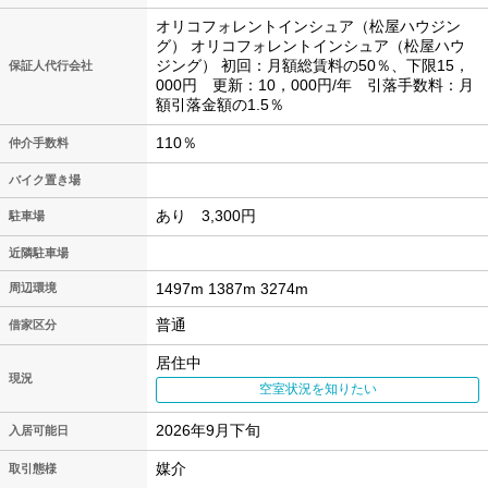
オリコフォレントインシュア（松屋ハウジン
グ） オリコフォレントインシュア（松屋ハウ
ジング） 初回：月額総賃料の50％、下限15，
保証人代行会社
000円 更新：10，000円/年 引落手数料：月
額引落金額の1.5％
110％
仲介手数料
バイク置き場
あり 3,300円
駐車場
近隣駐車場
1497m 1387m 3274m
周辺環境
普通
借家区分
居住中
現況
空室状況を知りたい
2026年9月下旬
入居可能日
媒介
取引態様