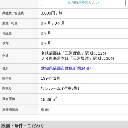
初期費用を知りたい
3,000円 / 無
共益費 / 管理費
0ヶ月 / 0ヶ月
敷金 / 礼金
0ヶ月
保証金
0ヶ月
償却
名鉄蒲郡線「三河鹿島」駅 徒歩12分
交通
ＪＲ東海道本線「三河塩津」駅 徒歩30分
愛知県蒲郡市鹿島町岡34-87
住所
1994年2月
築年月
ワンルーム (洋室5畳)
間取り
2
15.39ｍ
専有面積
東南
主要採光面
設備・条件・こだわり