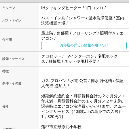
IHクッキングヒーター / 1口コンロ /
キッチン
バストイレ別 / シャワー / 温水洗浄便座 / 室内
バス・トイレ
洗濯機置き場 /
最上階 / 角部屋 / フローリング / 照明付き / エ
アコン /
住空間
お部屋の詳しい情報を知りたい
クロゼット / TVインターホン / 宅配ボック
設備・サービス
ス / 駐輪場 / ネット使用料不要 /
特徴
ガス:プロパン / 水道:公営 / 排水:浄化槽 / 保証
条件・その他
人代行:必加入 /
短期解約違約金：月額賃料合計の２ヶ月分／１
年未満 月額賃料合計の１ヶ月分／２年未満、
退去時にエアコン洗浄費がかかります、スムー
備考
ビングサービス（40歳以上の単身での入居）
1，320円/月
蒲郡市立形原北小学校