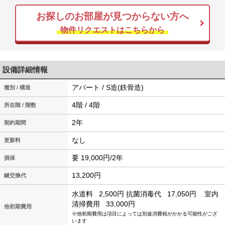
お探しのお部屋が見つからない方へ
物件リクエストはこちらから
設備詳細情報
アパート / S造(鉄骨造)
種別 / 構造
4階 / 4階
所在階 / 階数
2年
契約期間
なし
更新料
要 19,000円/2年
損保
13,200円
鍵交換代
水道料
2,500円
抗菌消毒代
17,050円
室内
清掃費用
33,000円
他初期費用
※他初期費用は項目によっては別途消費税がかかる可能性がござ
います