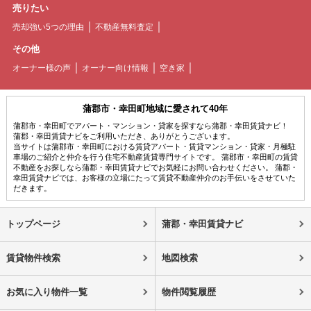
売りたい
売却強い5つの理由
不動産無料査定
その他
オーナー様の声
オーナー向け情報
空き家
蒲郡市・幸田町地域に愛されて40年
蒲郡市・幸田町でアパート・マンション・貸家を探すなら蒲郡・幸田賃貸ナビ！
蒲郡・幸田賃貸ナビをご利用いただき、ありがとうございます。
当サイトは蒲郡市・幸田町における賃貸アパート・賃貸マンション・貸家・月極駐
車場のご紹介と仲介を行う住宅不動産賃貸専門サイトです。 蒲郡市・幸田町の賃貸
不動産をお探しなら蒲郡・幸田賃貸ナビでお気軽にお問い合わせください。 蒲郡・
幸田賃貸ナビでは、お客様の立場にたって賃貸不動産仲介のお手伝いをさせていた
だきます。
トップページ
蒲郡・幸田賃貸ナビ
賃貸物件検索
地図検索
お気に入り物件一覧
物件閲覧履歴