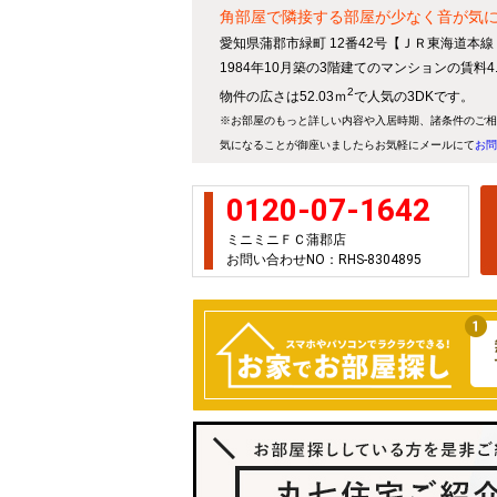
角部屋で隣接する部屋が少なく音が気
愛知県蒲郡市緑町 12番42号【ＪＲ東海道本線
1984年10月築の3階建てのマンションの賃料
2
物件の広さは52.03ｍ
で人気の3DKです。
※お部屋のもっと詳しい内容や入居時期、諸条件のご相
気になることが御座いましたらお気軽にメールにて
お問
0120-07-1642
ミニミニＦＣ蒲郡店
お問い合わせNO：RHS-8304895