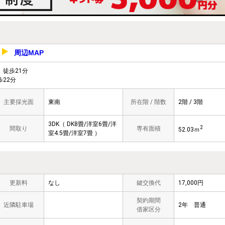
周辺MAP
号
徒歩21分
22分
主要採光面
東南
所在階 / 階数
2階 / 3階
3DK（ DK8畳/洋室6畳/洋
2
間取り
専有面積
52.03ｍ
室4.5畳/洋室7畳 ）
更新料
なし
鍵交換代
17,000円
契約期間
近隣駐車場
2年 普通
借家区分