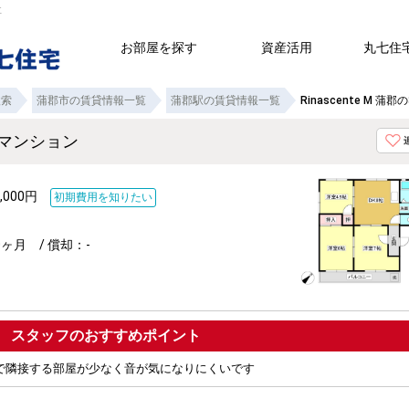
社
お部屋を探す
資産活用
丸七住
検索
蒲郡市の賃貸情報一覧
蒲郡駅の賃貸情報一覧
Rinascente M 
K賃貸マンション
,000円
初期費用を知りたい
ヶ月 / 償却：-
ポイント
で隣接する部屋が少なく音が気になりにくいです