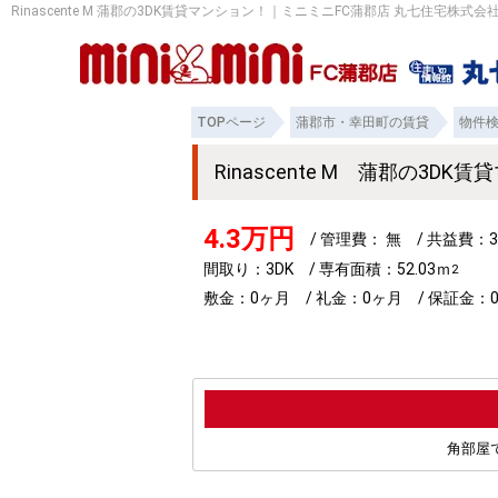
Rinascente M 蒲郡の3DK賃貸マンション！｜ミニミニFC蒲郡店 丸七住宅株式会
TOPページ
蒲郡市・幸田町の賃貸
物件
Rinascente M 蒲郡の3D
4.3万円
/ 管理費： 無 / 共益費：3
間取り：3DK / 専有面積：52.03ｍ
2
敷金：0ヶ月 / 礼金：0ヶ月 / 保証金：0
角部屋