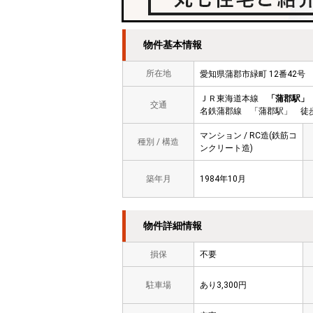
物件基本情報
所在地
愛知県蒲郡市緑町 12番42
ＪＲ東海道本線
「蒲郡駅」
交通
名鉄蒲郡線 「蒲郡駅」 徒歩
マンション / RC造(鉄筋コ
種別 / 構造
ンクリート造)
築年月
1984年10月
物件詳細情報
損保
不要
駐車場
あり3,300円