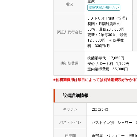
空家
現況
空室状況が知りたい
JID トリオTrust（管理）
初回：月額総賃料の
50％、最低20，000円
保証人代行会社
更新：2年毎30％、最低
12，000円 引落手数
料：330円/月
抗菌消毒代
17,050円
他初期費用
安心サポート料
1,100円
室内清掃費用
55,000円
※他初期費用は項目によっては別途消費税がかかる
設備詳細情報
キッチン
2口コンロ
バス・トイレ
バストイレ別
シャワー
住空間
角部屋
バルコニー
照明