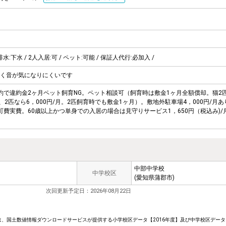
排水:下水 / 2人入居:可 / ペット:可能 / 保証人代行:必加入 /
く音が気になりにくいです
約で違約金2ヶ月ペット飼育NG。ペット相談可（飼育時は敷金1ヶ月全額償却。猫2
、2匹なら6，000円/月。2匹飼育時でも敷金1ヶ月）。敷地外駐車場4，000円/月あ
費実費。60歳以上かつ単身での入居の場合は見守りサービス1，650円（税込み)/
中部中学校
中学校区
(愛知県蒲郡市)
次回更新予定日：2026年08月22日
、国土数値情報ダウンロードサービスが提供する小学校区データ【2016年度】及び中学校区データ【