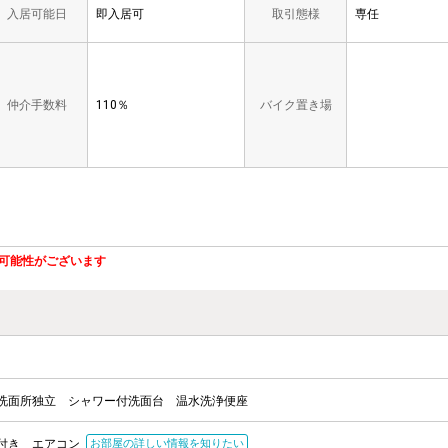
入居可能日
即入居可
取引態様
専任
仲介手数料
110％
バイク置き場
可能性がございます
洗面所独立
シャワー付洗面台
温水洗浄便座
付き
エアコン
お部屋の詳しい情報を知りたい