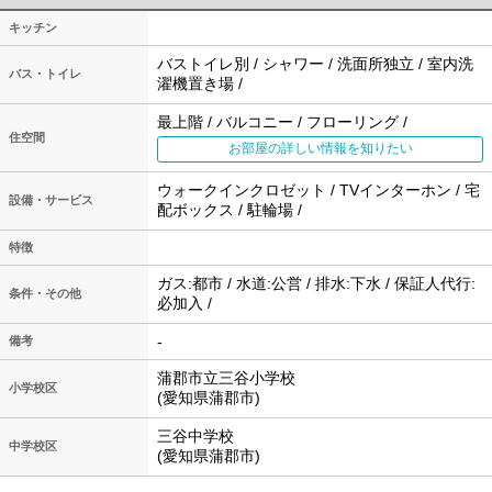
キッチン
バストイレ別 / シャワー / 洗面所独立 / 室内洗
バス・トイレ
濯機置き場 /
最上階 / バルコニー / フローリング /
住空間
お部屋の詳しい情報を知りたい
ウォークインクロゼット / TVインターホン / 宅
設備・サービス
配ボックス / 駐輪場 /
特徴
ガス:都市 / 水道:公営 / 排水:下水 / 保証人代行:
条件・その他
必加入 /
-
備考
蒲郡市立三谷小学校
小学校区
(愛知県蒲郡市)
三谷中学校
中学校区
(愛知県蒲郡市)