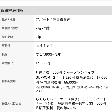
設備詳細情報
アパート / 軽量鉄骨造
種別 / 構造
2階 / 2階
所在階 / 階数
2年
契約期間
あり 1ヶ月
更新料
要 17,800円/2年
損保
14,300円
鍵交換代
町内会費
500円
シャーメゾンライフ
SUPPORT２４
1,320円
抗菌消毒代
17,050
他初期費用
円
室内清掃費用
55,000円
※他初期費用は項目によっては別途消費税がかかる可能性がござ
います
らくらくパートナー（積水） らくらくパート
ナー（積水） 契約時事務手数料：33，000円
保証人代行会社
月額手数料：賃料等の2％