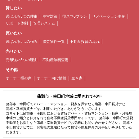
貸したい
選ばれる5つの理由
空室対策
得スマ0プラン
リノベーション事例
サポート体制
管理システム
買いたい
選ばれる5つの強み
収益物件一覧
不動産投資の流れ
売りたい
売却強い5つの理由
不動産無料査定
その他
オーナー様の声
オーナー向け情報
空き家
蒲郡市・幸田町地域に愛されて40年
蒲郡市・幸田町でアパート・マンション・貸家を探すなら蒲郡・幸田賃貸ナビ！
蒲郡・幸田賃貸ナビをご利用いただき、ありがとうございます。
当サイトは蒲郡市・幸田町における賃貸アパート・賃貸マンション・貸家・月極駐
車場のご紹介と仲介を行う住宅不動産賃貸専門サイトです。 蒲郡市・幸田町の賃貸
不動産をお探しなら蒲郡・幸田賃貸ナビでお気軽にお問い合わせください。 蒲郡・
幸田賃貸ナビでは、お客様の立場にたって賃貸不動産仲介のお手伝いをさせていた
だきます。