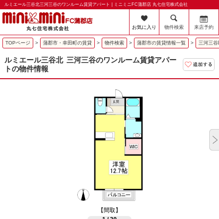
ルミエール三谷北三河三谷のワンルーム賃貸アパート | ミニミニFC蒲郡店 丸七住宅株式会社
お気に入り
物件検索
来店予約
TOPページ
>
蒲郡市・幸田町の賃貸
>
物件検索
>
蒲郡市の賃貸情報一覧
>
三河三谷
ルミエール三谷北
三河三谷のワンルーム賃貸アパー
トの物件情報
【間取】