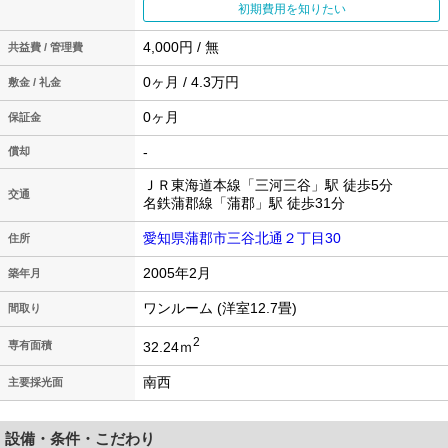
初期費用を知りたい
4,000円 / 無
共益費 / 管理費
0ヶ月 / 4.3万円
敷金 / 礼金
0ヶ月
保証金
-
償却
ＪＲ東海道本線「三河三谷」駅 徒歩5分
交通
名鉄蒲郡線「蒲郡」駅 徒歩31分
愛知県蒲郡市三谷北通２丁目30
住所
2005年2月
築年月
ワンルーム (洋室12.7畳)
間取り
2
32.24ｍ
専有面積
南西
主要採光面
設備・条件・こだわり