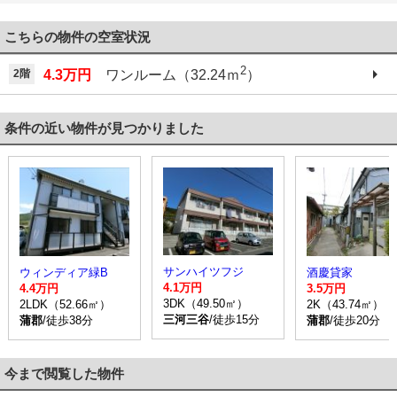
こちらの物件の空室状況
2
2階
4.3万円
ワンルーム（32.24ｍ
）
条件の近い物件が見つかりました
サンハイツフジ
ウィンディア緑B
酒慶貸家
4.1万円
4.4万円
3.5万円
3DK（49.50㎡）
2LDK（52.66㎡）
2K（43.74㎡）
三河三谷
/徒歩15分
蒲郡
/徒歩38分
蒲郡
/徒歩20分
今まで閲覧した物件