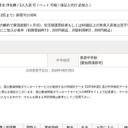
排水:浄化槽 / 2人入居:可 / ペット:可能 / 保証人代行:必加入 /
 2匹まで）飼育可の3DK
満の解約で家賃総額1ヶ月分)、生活保護受給者もしくは60歳以上の単身入居者は見守
plusにご加入が条件（初期登録料13，200円税込、月額利用料3，300円税込）
形原中学校
中学校区
(愛知県蒲郡市)
次回更新予定日：2026年08月20日
、国土数値情報ダウンロードサービスが提供する小学校区データ【2016年度】及び中学校区データ【
と異なる場合がございます。国土数値情報ダウンロードサービスのWEBサイト上で記述通り、データ
象となりますので、そちらを踏まえ学区情報は参考としてご活用下さい。
費 / 管理費
間取り
専有面積
敷金
礼金
お気に入り
物