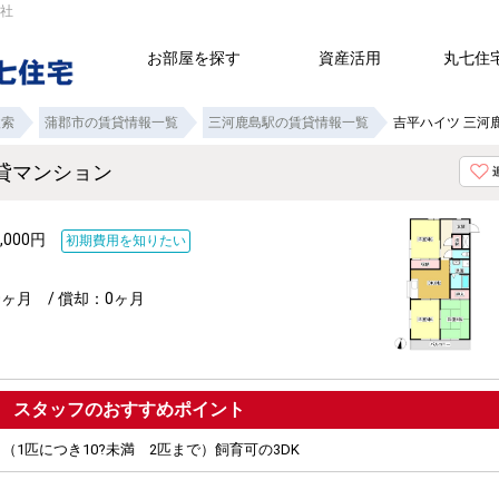
会社
お部屋を探す
資産活用
丸七住
検索
蒲郡市の賃貸情報一覧
三河鹿島駅の賃貸情報一覧
吉平ハイツ 三河
賃貸マンション
,000円
初期費用を知りたい
0ヶ月 / 償却：0ヶ月
ポイント
（1匹につき10?未満 2匹まで）飼育可の3DK