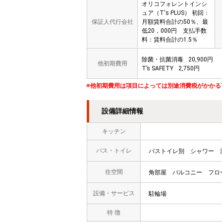
オリコフォレントインシ
ュア（T's PLUS） 初回：
保証人代行会社
月額賃料合計の50％、最
低20，000円 支払手数
料：賃料合計の1.5％
除菌・抗菌消毒
20,900円
他初期費用
T’s SAFETY
2,750円
※他初期費用は項目によっては別途消費税がかかる
設備詳細情報
キッチン
バス・トイレ
バストイレ別
シャワー
住空間
角部屋
バルコニー
フロ
設備・サービス
駐輪場
特 徴