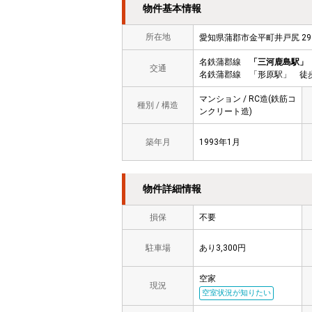
物件基本情報
所在地
愛知県蒲郡市金平町井戸尻 
名鉄蒲郡線
「三河鹿島駅」
交通
名鉄蒲郡線 「形原駅」 徒歩
マンション / RC造(鉄筋コ
種別 / 構造
ンクリート造)
築年月
1993年1月
物件詳細情報
損保
不要
駐車場
あり3,300円
空家
現況
空室状況が知りたい