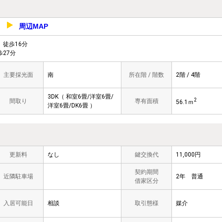
周辺MAP
29
徒歩16分
27分
主要採光面
南
所在階 / 階数
2階 / 4階
3DK（ 和室6畳/洋室6畳/
2
間取り
専有面積
56.1ｍ
洋室6畳/DK6畳 ）
更新料
なし
鍵交換代
11,000円
契約期間
近隣駐車場
2年 普通
借家区分
入居可能日
相談
取引態様
媒介