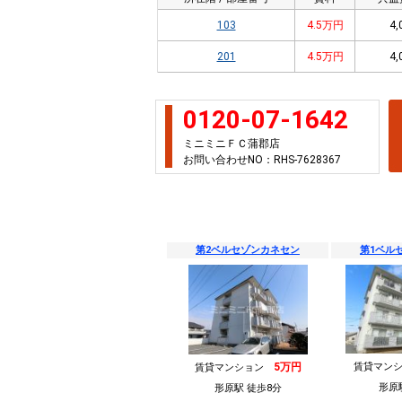
103
4.5万円
4,
201
4.5万円
4,
0120-07-1642
ミニミニＦＣ蒲郡店
お問い合わせNO：RHS-7628367
第2ベルセゾンカネセン
第1ベル
5万円
賃貸マン
賃貸マンション
形原
形原駅 徒歩8分