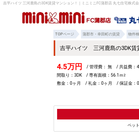
吉平ハイツ 三河鹿島の3DK賃貸マンション！｜ミニミニFC蒲郡店 丸七住宅株式
TOPページ
蒲郡市・幸田町の賃貸
物件
吉平ハイツ 三河鹿島の3DK
4.5万円
/ 管理費： 無 / 共益費：4
間取り：3DK / 専有面積：56.1ｍ
2
敷金：0ヶ月 / 礼金：0ヶ月 / 保証金：
ペット