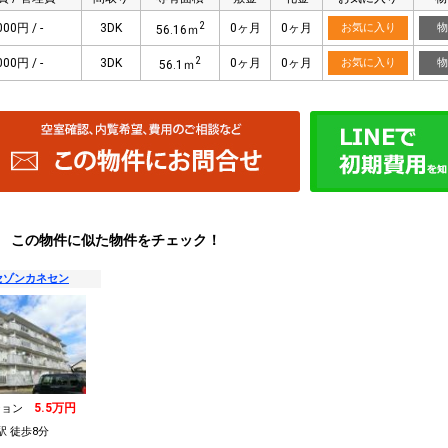
2
000円 / -
3DK
0ヶ月
0ヶ月
お気に入り
物
56.16ｍ
2
000円 / -
3DK
0ヶ月
0ヶ月
お気に入り
物
56.1ｍ
この物件に似た物件をチェック！
セゾンカネセン
5.5万円
ション
駅 徒歩8分