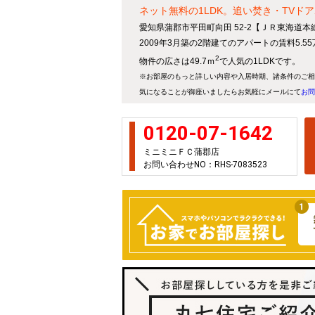
ネット無料の1LDK。追い焚き・TV
愛知県蒲郡市平田町向田 52-2【ＪＲ東海道本
2009年3月築の2階建てのアパートの賃料5.5
2
物件の広さは49.7ｍ
で人気の1LDKです。
※お部屋のもっと詳しい内容や入居時期、諸条件のご相
気になることが御座いましたらお気軽にメールにて
お問
0120-07-1642
ミニミニＦＣ蒲郡店
お問い合わせNO：RHS-7083523