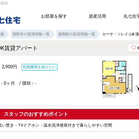
式会社
お部屋を探す
資産活用
丸七住
検索
蒲郡市の賃貸情報一覧
蒲郡駅の賃貸情報一覧
カーサ・ソレイユA 蒲
LDK賃貸アパート
：2,900円
初期費用を知りたい
：0ヶ月 / 償却：-
ポイント
。追い焚き・TVドアホン・温水洗浄便座付きで暮らしやすい空間