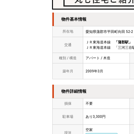
物件基本情報
所在地
愛知県蒲郡市平田町向田 52
ＪＲ東海道本線
「蒲郡駅」
交通
ＪＲ東海道本線 「三河三谷駅
種別 / 構造
アパート / 木造
築年月
2009年3月
物件詳細情報
損保
不要
駐車場
あり3,300円
空家
現況