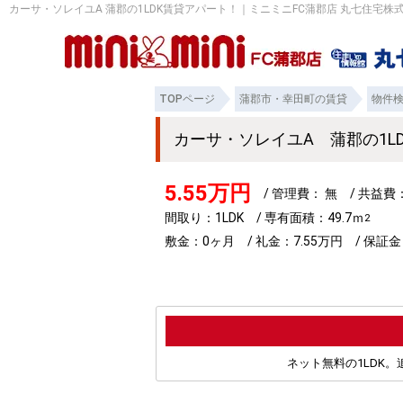
カーサ・ソレイユA 蒲郡の1LDK賃貸アパート！｜ミニミニFC蒲郡店 丸七住宅株
TOPページ
蒲郡市・幸田町の賃貸
物件
カーサ・ソレイユA 蒲郡の1
5.55万円
/ 管理費： 無 / 共益費
間取り：1LDK / 専有面積：49.7ｍ
2
敷金：0ヶ月 / 礼金：7.55万円 / 保証金
ネット無料の1LDK