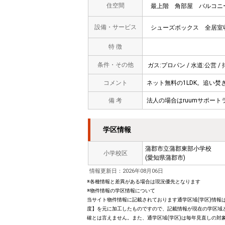
住空間
最上階
角部屋
バルコニ
設備・サービス
シューズボックス
全居室
特 徴
条件・その他
ガス:プロパン / 水道:公営 / 
コメント
ネット無料の1LDK。追い
備 考
法人の場合はruumサポート
学区情報
蒲郡市立蒲郡東部小学校
小学校区
(愛知県蒲郡市)
情報更新日：2026年08月06日
※各種情報と差異がある場合は現況優先となります
※物件情報の学区情報について
当サイト物件情報に記載されております通学区域(学区)情報は
度】を元に加工したものですので、記載情報が現在の学区域
確とは言えません。また、通学区域(学区)は毎年見直しの対