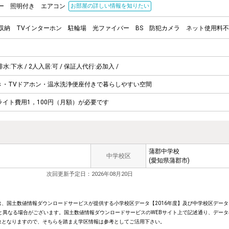
ー
照明付き
エアコン
お部屋の詳しい情報を知りたい
収納
TVインターホン
駐輪場
光ファイバー
BS
防犯カメラ
ネット使用料不
排水:下水 / 2人入居:可 / 保証人代行:必加入 /
焚き・TVドアホン・温水洗浄便座付きで暮らしやすい空間
ライト費用1，100円（月額）が必要です
蒲郡中学校
中学校区
(愛知県蒲郡市)
次回更新予定日：2026年08月20日
、国土数値情報ダウンロードサービスが提供する小学校区データ【2016年度】及び中学校区データ【
と異なる場合がございます。国土数値情報ダウンロードサービスのWEBサイト上で記述通り、データ
象となりますので、そちらを踏まえ学区情報は参考としてご活用下さい。