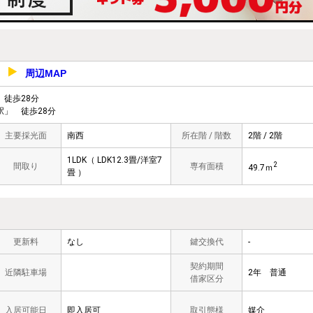
周辺MAP
-2
徒歩28分
」 徒歩28分
主要採光面
南西
所在階 / 階数
2階 / 2階
1LDK（ LDK12.3畳/洋室7
2
間取り
専有面積
49.7ｍ
畳 ）
更新料
なし
鍵交換代
-
契約期間
近隣駐車場
2年 普通
借家区分
入居可能日
即入居可
取引態様
媒介