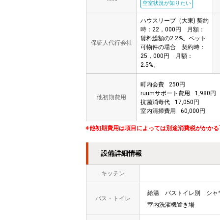
空室状況が知りたい
ハウスリーブ（大東) 契約
時：22，000円 月額：
賃料総額の2.2%。ペット
保証人代行会社
可物件の場合 契約時：
25，000円 月額：
2.5%。
町内会費
250円
ruumサポート費用
1,980円
他初期費用
抗菌消毒代
17,050円
室内清掃費用
60,000円
※他初期費用は項目によっては別途消費税がかかる
設備詳細情報
キッチン
給湯
バストイレ別
シャ
バス・トイレ
室内洗濯機置き場