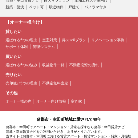
蒲郡・幸田賃貸ナビ
得スマ０プラン
愛知工科大学生向け
新築・築浅
ペット可
駅近物件
戸建て
パノラマ付き
【オーナー様向け】
貸したい
選ばれる5つの理由
空室対策
得スマ0プラン
リノベーション事例
サポート体制
管理システム
買いたい
選ばれる5つの強み
収益物件一覧
不動産投資の流れ
売りたい
売却強い5つの理由
不動産無料査定
その他
オーナー様の声
オーナー向け情報
空き家
蒲郡市・幸田町地域に愛されて40年
蒲郡市・幸田町でアパート・マンション・貸家を探すなら蒲郡・幸田賃貸ナビ！
蒲郡・幸田賃貸ナビをご利用いただき、ありがとうございます。
当サイトは蒲郡市・幸田町における賃貸アパート・賃貸マンション・貸家・月極駐