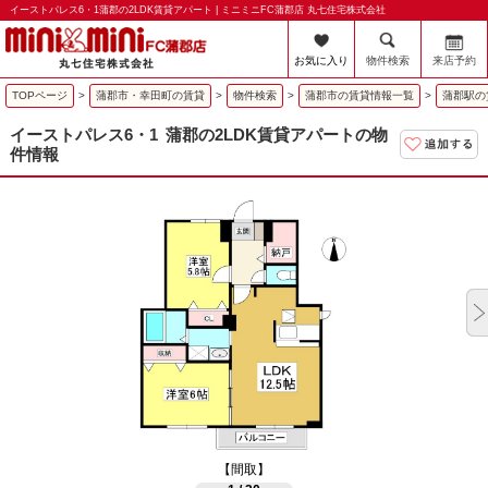
イーストパレス6・1蒲郡の2LDK賃貸アパート | ミニミニFC蒲郡店 丸七住宅株式会社
お気に入り
物件検索
来店予約
TOPページ
>
蒲郡市・幸田町の賃貸
>
物件検索
>
蒲郡市の賃貸情報一覧
>
蒲郡駅の
イーストパレス6・1
蒲郡の2LDK賃貸アパートの物
件情報
【間取】