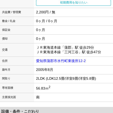
初期費用を知りたい
2,200円 / 無
共益費 / 管理費
0ヶ月 / 0ヶ月
敷金 / 礼金
0ヶ月
保証金
0ヶ月
償却
ＪＲ東海道本線「蒲郡」駅 徒歩29分
交通
ＪＲ東海道本線「三河三谷」駅 徒歩47分
愛知県蒲郡市水竹町東後所12-2
住所
2005年8月
築年月
2LDK (LDK12.5畳/洋室6畳/洋室5.8畳)
間取り
2
56.83ｍ
専有面積
南
主要採光面
設備・条件・こだわり