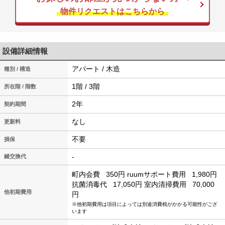
物件リクエストはこちらから
設備詳細情報
アパート / 木造
種別 / 構造
1階 / 3階
所在階 / 階数
2年
契約期間
なし
更新料
不要
損保
-
鍵交換代
町内会費
350円
ruumサポート費用
1,980円
抗菌消毒代
17,050円
室内清掃費用
70,000
他初期費用
円
※他初期費用は項目によっては別途消費税がかかる可能性がござ
います