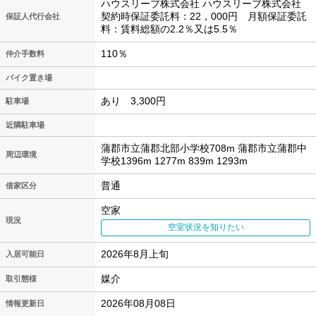
ハウスリーブ株式会社 ハウスリーブ株式会社
契約時保証委託料：22，000円 月額保証委託
保証人代行会社
料：賃料総額の2.2％又は5.5％
110％
仲介手数料
バイク置き場
あり 3,300円
駐車場
近隣駐車場
蒲郡市立蒲郡北部小学校708m 蒲郡市立蒲郡中
周辺環境
学校1396m 1277m 839m 1293m
普通
借家区分
空家
現況
空室状況を知りたい
2026年8月上旬
入居可能日
媒介
取引態様
2026年08月08日
情報更新日