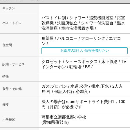
キッチン
バストイレ別 / シャワー / 追焚機能浴室 / 浴室
乾燥機 / 洗面所独立 / シャワー付洗面台 / 温水
バス・トイレ
洗浄便座 / 室内洗濯機置き場 /
角部屋 / バルコニー / フローリング / エアコ
ン /
住空間
お部屋の詳しい情報を知りたい
クロゼット / シューズボックス / 床下収納 / TV
設備・サービス
インターホン / 駐輪場 / BS /
特徴
ガス:プロパン / 水道:公営 / 排水:下水 / 2人入
条件・その他
居:可 / 保証人代行:必加入 /
法人の場合はruumサポートライト費用1，100
備考
円（月額）が必要です
蒲郡市立蒲郡北部小学校
小学校区
(愛知県蒲郡市)