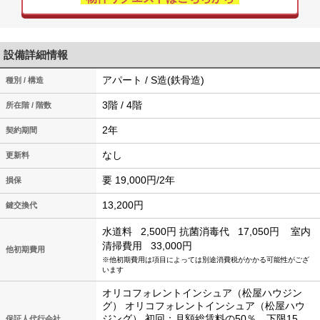
設備詳細情報
アパート / S造(鉄骨造)
種別 / 構造
3階 / 4階
所在階 / 階数
2年
契約期間
なし
更新料
要 19,000円/2年
損保
13,200円
鍵交換代
水道料
2,500円
抗菌消毒代
17,050円
室内
清掃費用
33,000円
他初期費用
※他初期費用は項目によっては別途消費税がかかる可能性がござ
います
オリコフォレントインシュア（松屋ハウジン
グ） オリコフォレントインシュア（松屋ハウ
ジング） 初回：月額総賃料の50％、下限15，
保証人代行会社