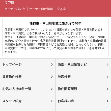
その他
オーナー様の声
オーナー向け情報
空き家
蒲郡市・幸田町地域に愛されて40年
蒲郡市・幸田町でアパート・マンション・貸家を探すなら蒲郡・幸田賃貸ナビ！
蒲郡・幸田賃貸ナビをご利用いただき、ありがとうございます。
当サイトは蒲郡市・幸田町における賃貸アパート・賃貸マンション・貸家・月極駐
車場のご紹介と仲介を行う住宅不動産賃貸専門サイトです。 蒲郡市・幸田町の賃貸
不動産をお探しなら蒲郡・幸田賃貸ナビでお気軽にお問い合わせください。 蒲郡・
幸田賃貸ナビでは、お客様の立場にたって賃貸不動産仲介のお手伝いをさせていた
だきます。
トップページ
蒲郡・幸田賃貸ナビ
賃貸物件検索
地図検索
お気に入り物件一覧
物件閲覧履歴
スタッフ紹介
お客様の声