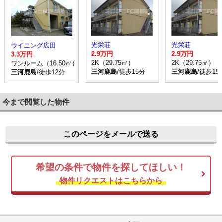
光栄荘
光栄荘
ウイニング広田
2.9万円
2.9万円
3.3万円
2K（29.75㎡）
2K（29.75㎡）
ワンルーム（16.50㎡）
三河鹿島
/徒歩15分
三河鹿島
/徒歩15
三河鹿島
/徒歩12分
今まで閲覧した物件
このページをメールで送る
希望の条件で物件を探してほしい！
物件リクエストはこちらから