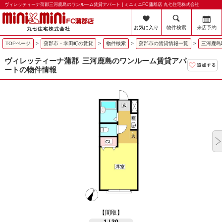
ヴィレッティーナ蒲郡三河鹿島のワンルーム賃貸アパート | ミニミニFC蒲郡店 丸七住宅株式会社
お気に入り
物件検索
来店予約
TOPページ
>
蒲郡市・幸田町の賃貸
>
物件検索
>
蒲郡市の賃貸情報一覧
>
三河鹿島
ヴィレッティーナ蒲郡
三河鹿島のワンルーム賃貸アパ
ートの物件情報
【間取】