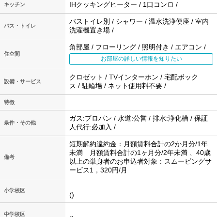
IHクッキングヒーター / 1口コンロ /
キッチン
バストイレ別 / シャワー / 温水洗浄便座 / 室内
バス・トイレ
洗濯機置き場 /
角部屋 / フローリング / 照明付き / エアコン /
住空間
お部屋の詳しい情報を知りたい
クロゼット / TVインターホン / 宅配ボック
設備・サービス
ス / 駐輪場 / ネット使用料不要 /
特徴
ガス:プロパン / 水道:公営 / 排水:浄化槽 / 保証
条件・その他
人代行:必加入 /
短期解約違約金：月額賃料合計の2か月分/1年
未満 月額賃料合計の1ヶ月分/2年未満 、40歳
備考
以上の単身者のお申込者対象：スムービングサ
ービス1，320円/月
小学校区
()
中学校区