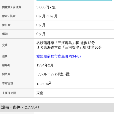
3,000円 / 無
共益費 / 管理費
0ヶ月 / 0ヶ月
敷金 / 礼金
0ヶ月
保証金
0ヶ月
償却
名鉄蒲郡線「三河鹿島」駅 徒歩12分
交通
ＪＲ東海道本線「三河塩津」駅 徒歩30分
愛知県蒲郡市鹿島町岡34-87
住所
1994年2月
築年月
ワンルーム (洋室5畳)
間取り
2
15.39ｍ
専有面積
東南
主要採光面
設備・条件・こだわり